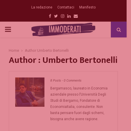
La redazione
Contattaci
Manifesto
Facebook
Twitter
Instagram
Linkedin
Email
PRIMARY
MENU
Home
Author
Umberto Bertonelli
Author :
Umberto Bertonelli
8 Posts
-
0 Comments
Bergamasco, laureato in Economia
aziendale presso l’Università Degli
Studi di Bergamo, Fondatore di
EconomiaItalia, consulente. Non
basta pensare fuori dagli schemi,
bisogna anche avere ragione.