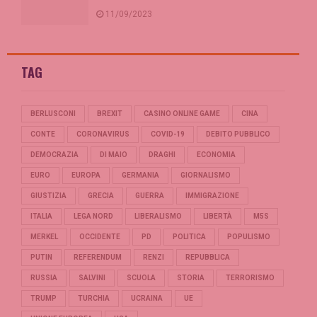
11/09/2023
TAG
BERLUSCONI
BREXIT
CASINO ONLINE GAME
CINA
CONTE
CORONAVIRUS
COVID-19
DEBITO PUBBLICO
DEMOCRAZIA
DI MAIO
DRAGHI
ECONOMIA
EURO
EUROPA
GERMANIA
GIORNALISMO
GIUSTIZIA
GRECIA
GUERRA
IMMIGRAZIONE
ITALIA
LEGA NORD
LIBERALISMO
LIBERTÀ
M5S
MERKEL
OCCIDENTE
PD
POLITICA
POPULISMO
PUTIN
REFERENDUM
RENZI
REPUBBLICA
RUSSIA
SALVINI
SCUOLA
STORIA
TERRORISMO
TRUMP
TURCHIA
UCRAINA
UE