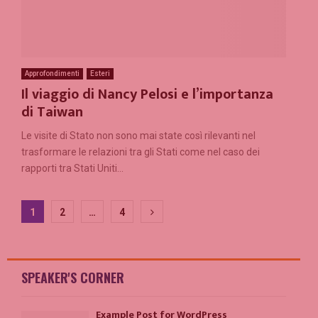
Approfondimenti
Esteri
Il viaggio di Nancy Pelosi e l’importanza
di Taiwan
Le visite di Stato non sono mai state così rilevanti nel
trasformare le relazioni tra gli Stati come nel caso dei
rapporti tra Stati Uniti...
Paginazione
1
2
…
4
degli
articoli
SPEAKER'S CORNER
Example Post for WordPress