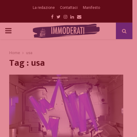
La redazione
Contattaci
Manifesto
Facebook
Twitter
Instagram
Linkedin
Email
PRIMARY
MENU
Home
usa
Tag : usa