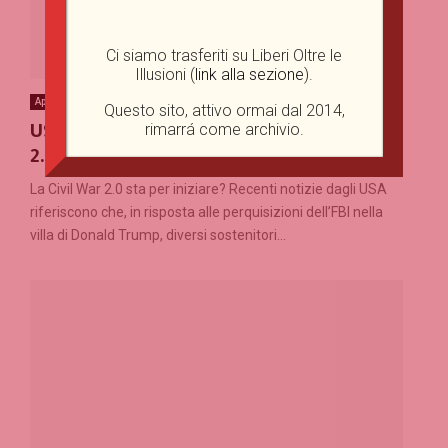
Ci siamo trasferiti su Liberi Oltre le
Illusioni (
link alla sezione
).
Approfondimenti
Esteri
Questo sito, attivo ormai dal 2014,
USA: la Seconda Guerra Civile (Civil War
rimarrá come archivio.
2.0)?
La Civil War 2.0 sta per iniziare? Recenti notizie dagli USA
riferiscono che, in risposta alle perquisizioni dell’FBI nella
villa di Donald Trump, diversi sostenitori...