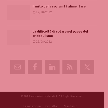
Il mito della sovranità alimentare
29/10/2022
La difficoltà di votare nel paese del
tripopulismo
25/08/2022
@2019 - www.immoderati.it. All Right Reserved.
La redazione
Contattaci
Manifesto