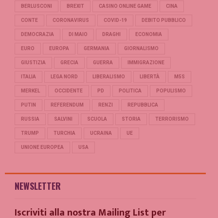
BERLUSCONI
BREXIT
CASINO ONLINE GAME
CINA
CONTE
CORONAVIRUS
COVID-19
DEBITO PUBBLICO
DEMOCRAZIA
DI MAIO
DRAGHI
ECONOMIA
EURO
EUROPA
GERMANIA
GIORNALISMO
GIUSTIZIA
GRECIA
GUERRA
IMMIGRAZIONE
ITALIA
LEGA NORD
LIBERALISMO
LIBERTÀ
M5S
MERKEL
OCCIDENTE
PD
POLITICA
POPULISMO
PUTIN
REFERENDUM
RENZI
REPUBBLICA
RUSSIA
SALVINI
SCUOLA
STORIA
TERRORISMO
TRUMP
TURCHIA
UCRAINA
UE
UNIONE EUROPEA
USA
NEWSLETTER
Iscriviti alla nostra Mailing List per