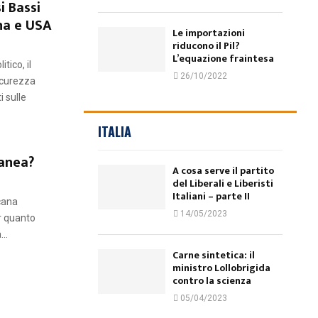
i Bassi
na e USA
Le importazioni
riducono il Pil?
L’equazione fraintesa
itico, il
26/10/2022
icurezza
i sulle
ITALIA
ranea?
A cosa serve il partito
del Liberali e Liberisti
Italiani – parte II
icana
14/05/2023
r quanto
..
Carne sintetica: il
ministro Lollobrigida
contro la scienza
05/04/2023