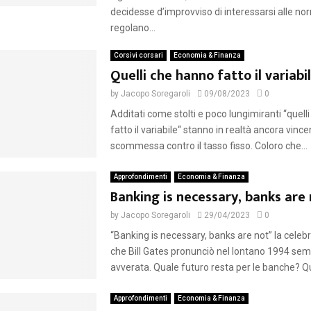
decidesse d’improvviso di interessarsi alle n
regolano...
Corsivi corsari
Economia & Finanza
Quelli che hanno fatto il variabi
by
Jacopo Soregaroli
09/08/2023
0
Additati come stolti e poco lungimiranti “quell
fatto il variabile“ stanno in realtà ancora vince
scommessa contro il tasso fisso. Coloro che...
Approfondimenti
Economia & Finanza
Banking is necessary, banks are
by
Jacopo Soregaroli
29/04/2023
0
“Banking is necessary, banks are not” la celeb
che Bill Gates pronunciò nel lontano 1994 sem
avverata. Quale futuro resta per le banche? Qu
Approfondimenti
Economia & Finanza