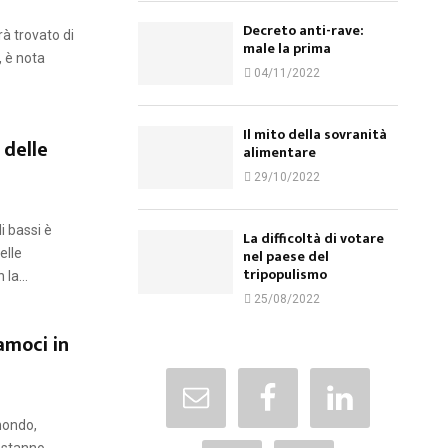
Decreto anti-rave:
à trovato di
male la prima
, è nota
04/11/2022
Il mito della sovranità
 delle
alimentare
29/10/2022
li bassi è
La difficoltà di votare
elle
nel paese del
tripopulismo
la...
25/08/2022
amoci in
 mondo,