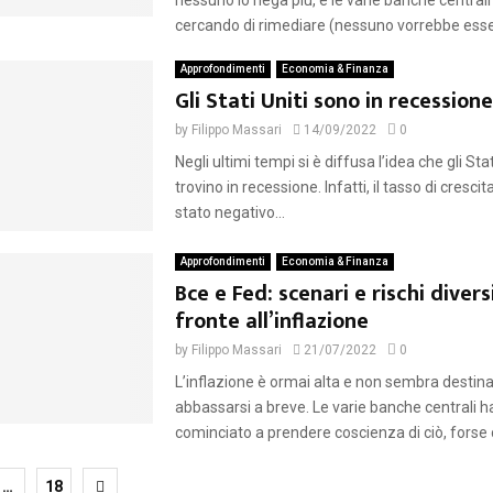
nessuno lo nega più, e le varie banche central
cercando di rimediare (nessuno vorrebbe esser
Approfondimenti
Economia & Finanza
Gli Stati Uniti sono in recessione
by
Filippo Massari
14/09/2022
0
Negli ultimi tempi si è diffusa l’idea che gli Stati
trovino in recessione. Infatti, il tasso di crescita
stato negativo...
Approfondimenti
Economia & Finanza
Bce e Fed: scenari e rischi divers
fronte all’inflazione
by
Filippo Massari
21/07/2022
0
L’inflazione è ormai alta e non sembra destin
abbassarsi a breve. Le varie banche centrali 
cominciato a prendere coscienza di ciò, forse c
zione
…
18