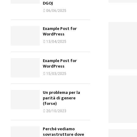
DGOJ
06/06/2025
Example Post for
WordPress
13/04/2025
Example Post for
WordPress
15/03/2025
Un problema per la
parità di genere
(forse)
20/10/2023
Perché vediamo
sovrastrutture dove