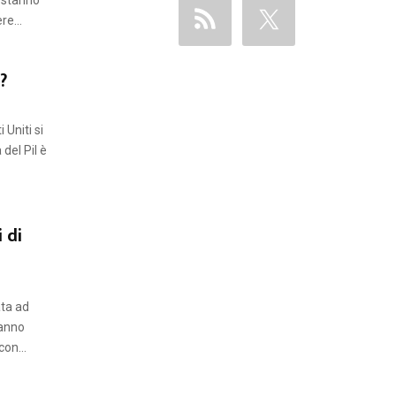
i stanno
e...
?
 Uniti si
 del Pil è
i di
ata ad
hanno
on...