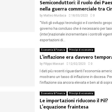
Semiconduttori: il ruolo dei Paes
nella guerra commerciale tra Ci
by
Matteo Murdaca
18/03/2023
0
“Visti gli sviluppi tecnologici e il contesto geopol
governo ha concluso che è necessario per las
(inter)nazionale incrementare i controlli vigent
esportazioni di...
Economia & Finanza
Princìpi di economia
L’inflazione era davvero tempo
by
Filippo Massari
12/02/2023
0
I dati più recenti riguardanti l’economia amer
mostrano un tasso di inflazione in discesa. Pe
l’inflazione sia ancora elevata e ben al di sopra.
Economia & Finanza
Princìpi di economia
Le importazioni riducono il Pil?
L’equazione fraintesa