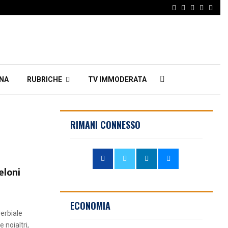
Facebook
Twitter
Instagram
Linkedi
Emai
INA
RUBRICHE
TV IMMODERATA
RIMANI CONNESSO
eloni
ECONOMIA
verbiale
 noialtri,