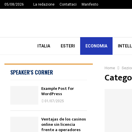
05/08/2026
La redazione
Contattaci
Manifesto
i Oltre le Illusioni!
e le Illusioni (
link alla sezione
).
 2014, rimarrá come archivio.
ITALIA
ESTERI
ECONOMIA
INTELL
Home
Sezio
SPEAKER'S CORNER
Catego
Example Post for
WordPress
01/07/2025
Ventajas de los casinos
online sin licencia
frente a operadores