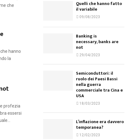
Quelli che hanno fatto
orme che
il variabile
09/08/2023
le
Banking is
necessary, banks are
not
i che hanno
29/04/2023
ndo la
Semiconduttori: il
ruolo dei Paesi Bassi
nella guerra
 not
commerciale tra Cina e
USA
18/03/2023
re profezia
bra essersi
ale...
L’inflazione era davvero
temporanea?
12/02/2023