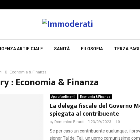
IGENZA ARTIFICIALE
SANITÀ
FILOSOFIA
TERZA PAG
ni
Economia & Finanza
ry : Economia & Finanza
Approfondimenti
Economia & Finanza
La delega fiscale del Governo M
spiegata al contribuente
by
Domenico Birardi
23/09/2023
0
Se per caso un contribuente qualunque, il pro
signor Tal dei Tali, un uomo comunissimo come