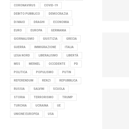
CORONAVIRUS
COVID-19
DEBITO PUBBLICO
DEMOCRAZIA
DI MAIO
DRAGHI
ECONOMIA
EURO
EUROPA
GERMANIA
GIORNALISMO
GIUSTIZIA
GRECIA
GUERRA
IMMIGRAZIONE
ITALIA
LEGA NORD
LIBERALISMO
LIBERTÀ
M5S
MERKEL
OCCIDENTE
PD
POLITICA
POPULISMO
PUTIN
REFERENDUM
RENZI
REPUBBLICA
RUSSIA
SALVINI
SCUOLA
STORIA
TERRORISMO
TRUMP
TURCHIA
UCRAINA
UE
UNIONE EUROPEA
USA