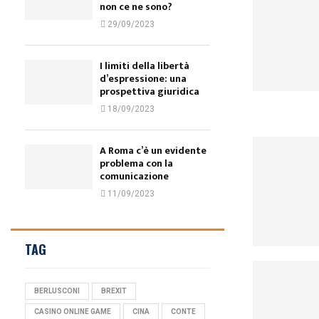
non ce ne sono?
29/09/2023
I limiti della libertà
d’espressione: una
prospettiva giuridica
18/09/2023
A Roma c’è un evidente
problema con la
comunicazione
11/09/2023
TAG
BERLUSCONI
BREXIT
CASINO ONLINE GAME
CINA
CONTE