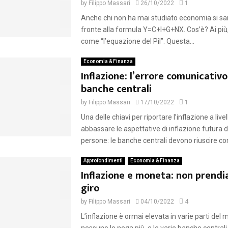
by
Filippo Massari
26/10/2022
1
Anche chi non ha mai studiato economia si sar
fronte alla formula Y=C+I+G+NX. Cos’è? Ai più
come “l’equazione del Pil”. Questa...
Economia & Finanza
Inflazione: l’errore comunicativo
banche centrali
by
Filippo Massari
17/10/2022
1
Una delle chiavi per riportare l’inflazione a livel
abbassare le aspettative di inflazione futura d
persone: le banche centrali devono riuscire con 
Approfondimenti
Economia & Finanza
Inflazione e moneta: non prendi
giro
by
Filippo Massari
04/10/2022
4
L’inflazione è ormai elevata in varie parti del