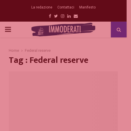
La redazione
Contattaci
Manifesto
Facebook
Twitter
Instagram
Linkedin
Email
PRIMARY
MENU
Home
Federal reserve
Tag : Federal reserve