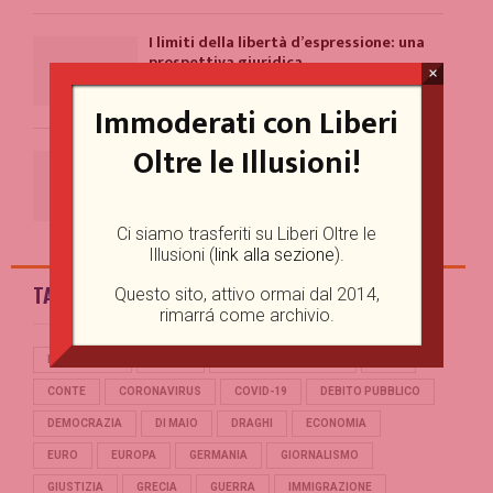
I limiti della libertà d’espressione: una
prospettiva giuridica
×
18/09/2023
Immoderati con Liberi
Oltre le Illusioni!
A Roma c’è un evidente problema con la
comunicazione
11/09/2023
Ci siamo trasferiti su Liberi Oltre le
Illusioni (
link alla sezione
).
TAG
Questo sito, attivo ormai dal 2014,
rimarrá come archivio.
BERLUSCONI
BREXIT
CASINO ONLINE GAME
CINA
CONTE
CORONAVIRUS
COVID-19
DEBITO PUBBLICO
DEMOCRAZIA
DI MAIO
DRAGHI
ECONOMIA
EURO
EUROPA
GERMANIA
GIORNALISMO
GIUSTIZIA
GRECIA
GUERRA
IMMIGRAZIONE