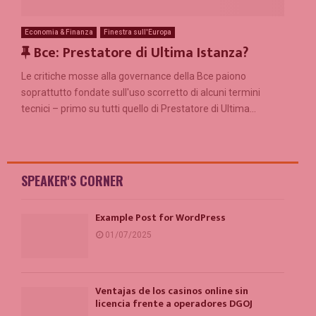
Economia & Finanza
Finestra sull'Europa
F
Bce: Prestatore di Ultima Istanza?
e
Le critiche mosse alla governance della Bce paiono
a
soprattutto fondate sull'uso scorretto di alcuni termini
t
tecnici – primo su tutti quello di Prestatore di Ultima...
u
r
e
d
SPEAKER'S CORNER
Example Post for WordPress
01/07/2025
Ventajas de los casinos online sin
licencia frente a operadores DGOJ