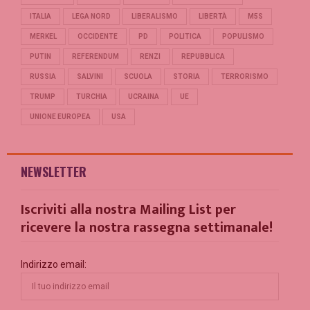
ITALIA
LEGA NORD
LIBERALISMO
LIBERTÀ
M5S
MERKEL
OCCIDENTE
PD
POLITICA
POPULISMO
PUTIN
REFERENDUM
RENZI
REPUBBLICA
RUSSIA
SALVINI
SCUOLA
STORIA
TERRORISMO
TRUMP
TURCHIA
UCRAINA
UE
UNIONE EUROPEA
USA
NEWSLETTER
Iscriviti alla nostra Mailing List per
ricevere la nostra rassegna settimanale!
Indirizzo email: