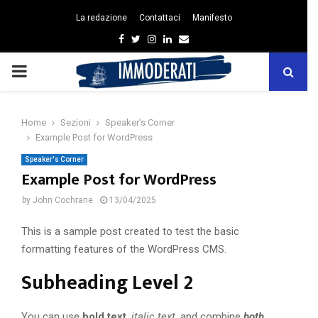
La redazione
Contattaci
Manifesto
Facebook
Twitter
Instagram
Linkedin
Email
PRIMARY
MENU
Home
Sezioni
Speaker's Corner
Example Post for WordPress
Speaker's Corner
Example Post for WordPress
by
John Cochrane
13/04/2025
This is a sample post created to test the basic
formatting features of the WordPress CMS.
Subheading Level 2
You can use
bold text
,
italic text
, and combine
both