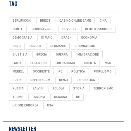
TAG
BERLUSCONI
BREXIT
CASINO ONLINE GAME
CINA
CONTE
CORONAVIRUS
COVID-19
DEBITO PUBBLICO
DEMOCRAZIA
DI MAIO
DRAGHI
ECONOMIA
EURO
EUROPA
GERMANIA
GIORNALISMO
GIUSTIZIA
GRECIA
GUERRA
IMMIGRAZIONE
ITALIA
LEGA NORD
LIBERALISMO
LIBERTÀ
M5S
MERKEL
OCCIDENTE
PD
POLITICA
POPULISMO
PUTIN
REFERENDUM
RENZI
REPUBBLICA
RUSSIA
SALVINI
SCUOLA
STORIA
TERRORISMO
TRUMP
TURCHIA
UCRAINA
UE
UNIONE EUROPEA
USA
NEWSLETTER