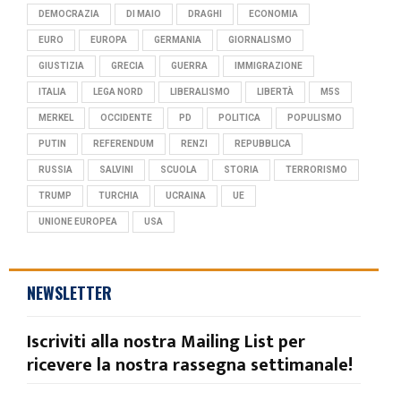
DEMOCRAZIA
DI MAIO
DRAGHI
ECONOMIA
EURO
EUROPA
GERMANIA
GIORNALISMO
GIUSTIZIA
GRECIA
GUERRA
IMMIGRAZIONE
ITALIA
LEGA NORD
LIBERALISMO
LIBERTÀ
M5S
MERKEL
OCCIDENTE
PD
POLITICA
POPULISMO
PUTIN
REFERENDUM
RENZI
REPUBBLICA
RUSSIA
SALVINI
SCUOLA
STORIA
TERRORISMO
TRUMP
TURCHIA
UCRAINA
UE
UNIONE EUROPEA
USA
NEWSLETTER
Iscriviti alla nostra Mailing List per
ricevere la nostra rassegna settimanale!