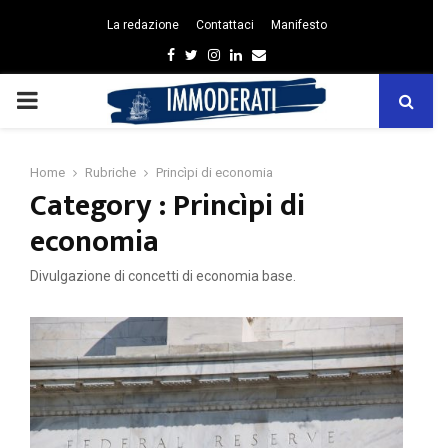
La redazione
Contattaci
Manifesto
Facebook
Twitter
Instagram
Linkedin
Email
PRIMARY
MENU
Home
Rubriche
Princìpi di economia
Category : Princìpi di
economia
Divulgazione di concetti di economia base.