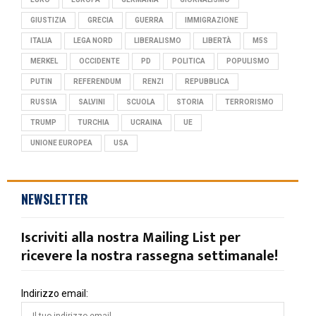
GIUSTIZIA
GRECIA
GUERRA
IMMIGRAZIONE
ITALIA
LEGA NORD
LIBERALISMO
LIBERTÀ
M5S
MERKEL
OCCIDENTE
PD
POLITICA
POPULISMO
PUTIN
REFERENDUM
RENZI
REPUBBLICA
RUSSIA
SALVINI
SCUOLA
STORIA
TERRORISMO
TRUMP
TURCHIA
UCRAINA
UE
UNIONE EUROPEA
USA
NEWSLETTER
Iscriviti alla nostra Mailing List per
ricevere la nostra rassegna settimanale!
Indirizzo email: