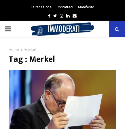
La redazione
Contattaci
Manifesto
Facebook
Twitter
Instagram
Linkedin
Email
PRIMARY
MENU
Home
Merkel
Tag : Merkel