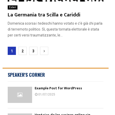
Esteri
La Germania tra Scilla e Cariddi
Domenica scorsa i tedeschi hanno votato e c’è già chi parla
di terremoto politico. Sì, questa tornata elettorale è stata
per certi versi traumatizzante, le...
Paginazione
1
2
3
degli
articoli
SPEAKER'S CORNER
Example Post for WordPress
01/07/2025
Ventajas de los casinos online sin