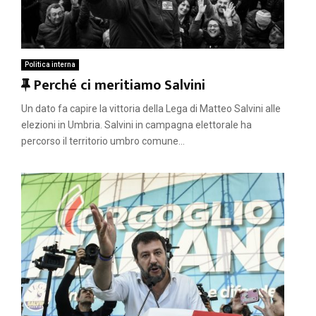
Politica interna
F
Perché ci meritiamo Salvini
e
Un dato fa capire la vittoria della Lega di Matteo Salvini alle
a
elezioni in Umbria. Salvini in campagna elettorale ha
t
percorso il territorio umbro comune...
u
r
e
d