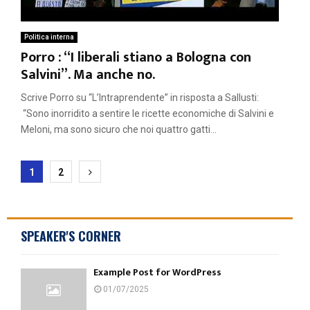
Politica interna
Porro : “I liberali stiano a Bologna con
Salvini”. Ma anche no.
Scrive Porro su “L’Intraprendente” in risposta a Sallusti:
“Sono inorridito a sentire le ricette economiche di Salvini e
Meloni, ma sono sicuro che noi quattro gatti...
Paginazione
1
2
degli
articoli
SPEAKER'S CORNER
Example Post for WordPress
01/07/2025