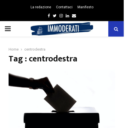
La redazione
Contattaci
Manifesto
Facebook
Twitter
Instagram
Linkedin
Email
PRIMARY
MENU
Home
centrodestra
Tag : centrodestra