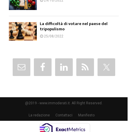
29/10/2022
La difficoltà di votare nel paese del
tripopulismo
25/08/2022
@2019 - www.immoderati.it. All Right Reserved.
La redazione
Contattaci
Manifesto