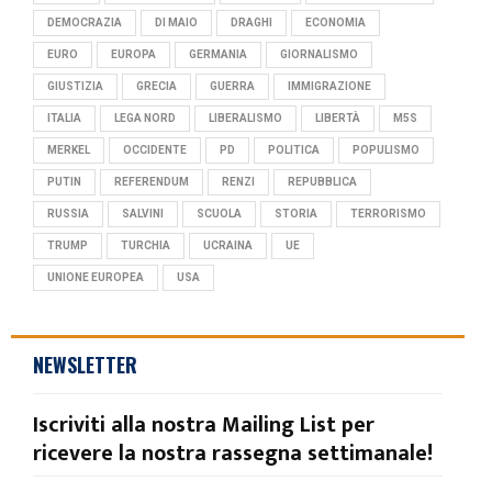
DEMOCRAZIA
DI MAIO
DRAGHI
ECONOMIA
EURO
EUROPA
GERMANIA
GIORNALISMO
GIUSTIZIA
GRECIA
GUERRA
IMMIGRAZIONE
ITALIA
LEGA NORD
LIBERALISMO
LIBERTÀ
M5S
MERKEL
OCCIDENTE
PD
POLITICA
POPULISMO
PUTIN
REFERENDUM
RENZI
REPUBBLICA
RUSSIA
SALVINI
SCUOLA
STORIA
TERRORISMO
TRUMP
TURCHIA
UCRAINA
UE
UNIONE EUROPEA
USA
NEWSLETTER
Iscriviti alla nostra Mailing List per
ricevere la nostra rassegna settimanale!