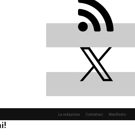
La redazione
Contattaci
Manifesto
i!