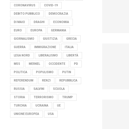
CORONAVIRUS
COVID-19
DEBITO PUBBLICO
DEMOCRAZIA
DI MAIO
DRAGHI
ECONOMIA
EURO
EUROPA
GERMANIA
GIORNALISMO
GIUSTIZIA
GRECIA
GUERRA
IMMIGRAZIONE
ITALIA
LEGA NORD
LIBERALISMO
LIBERTÀ
M5S
MERKEL
OCCIDENTE
PD
POLITICA
POPULISMO
PUTIN
REFERENDUM
RENZI
REPUBBLICA
RUSSIA
SALVINI
SCUOLA
STORIA
TERRORISMO
TRUMP
TURCHIA
UCRAINA
UE
UNIONE EUROPEA
USA