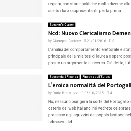
regioni, con storie politiche molto diverse all
scelto i loro rappresentanti: per la prima...
Speaker's Corner
Ncd: Nuovo Clericalismo Demen
by
Giuseppe Carteny
21/01/2016
0
L’analisi del comportamento elettorale è sta
principale della mia tesi di laurea e spero po
presto un argomento di ricerca. Ciò detto, tutt
Economia & Finanza
Finestra sull'Europa
L’eroica normalità del Portogal
by
Dario Bortoluzzi
06/10/2015
4
No, nessuno piangerà la sorte del Portogallo 
osterie del web italiano; né vedrete celebrare
processo agli aguzzini del popolo lusitano ne
televisive del...