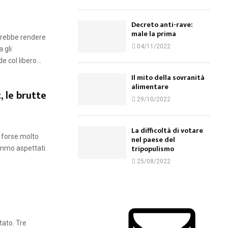
Decreto anti-rave:
male la prima
orrebbe rendere
04/11/2022
 gli
 col libero...
Il mito della sovranità
alimentare
 le brutte
29/10/2022
La difficoltà di votare
 forse molto
nel paese del
tripopulismo
emmo aspettati.
25/08/2022
ato. Tre