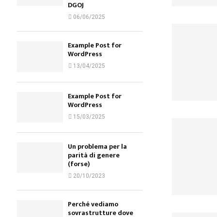
DGOJ
06/06/2025
Example Post for
WordPress
13/04/2025
Example Post for
WordPress
15/03/2025
Un problema per la
parità di genere
(forse)
20/10/2023
Perché vediamo
sovrastrutture dove