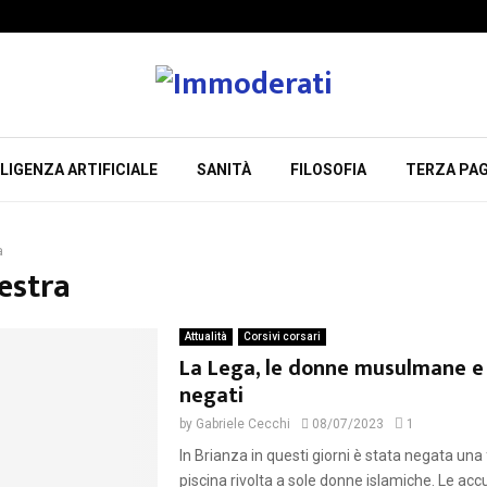
LIGENZA ARTIFICIALE
SANITÀ
FILOSOFIA
TERZA PAG
a
estra
Attualità
Corsivi corsari
La Lega, le donne musulmane e i
negati
by
Gabriele Cecchi
08/07/2023
1
In Brianza in questi giorni è stata negata una 
piscina rivolta a sole donne islamiche. Le accu