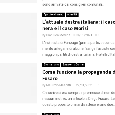
sono arrivate dai consiglieri comunali...
Approfondimenti
Attualità
L’attuale destra italiana: il cas
nera e il caso Morisi
by
Gianluca Morena
03/11/2021
0
L’inchiesta di Fanpage (prima parte, seconda 
merito ai legami di alcune frange fasciste con
maggiori partiti di destra italiana, Fratelli d’Itali
Giornalismo
Speaker's Corner
Come funziona la propaganda d
Fusaro
by
Maurizio Mascitti
22/01/2021
1
Chi scrive si era sempre ripromesso di non de
nessun motivo, un articolo a Diego Fusaro. Le 
questo proposito ormai disatteso erano due...
Giornalismo