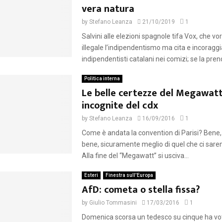
vera natura
by
Stefano Leanza
21/10/2019
1
Salvini alle elezioni spagnole tifa Vox, che v
illegale l’indipendentismo ma cita e incoraggia
indipendentisti catalani nei comizi; se la prende
Politica interna
Le belle certezze del Megawatt,
incognite del cdx
by
Stefano Leanza
16/09/2016
1
Come è andata la convention di Parisi? Bene,
bene, sicuramente meglio di quel che ci sar
Alla fine del “Megawatt” si usciva...
Esteri
Finestra sull'Europa
AfD: cometa o stella fissa?
by
Giulio Tommasini
17/03/2016
1
Domenica scorsa un tedesco su cinque ha vot