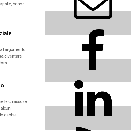
e spalle, hanno
ziale
to l’argomento
ssa diventare
ora...
lo
nelle chiassose
 alcun
lle gabbie