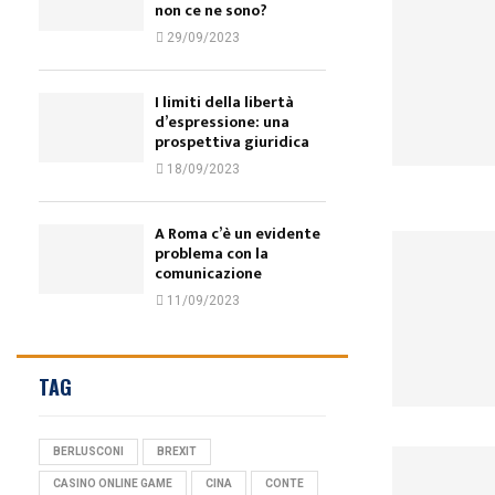
non ce ne sono?
29/09/2023
I limiti della libertà
d’espressione: una
prospettiva giuridica
18/09/2023
A Roma c’è un evidente
problema con la
comunicazione
11/09/2023
TAG
BERLUSCONI
BREXIT
CASINO ONLINE GAME
CINA
CONTE