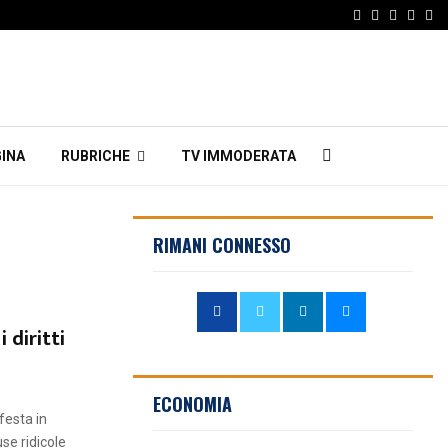
Facebook
Twitter
Instagr
Linke
Em
INA
RUBRICHE
TV IMMODERATA
RIMANI CONNESSO
 diritti
ECONOMIA
festa in
se ridicole