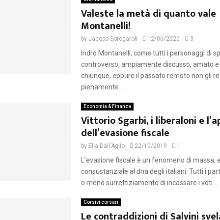
Valeste la metà di quanto vale
Montanelli!
by
Jacopo Soregaroli
12/06/2020
3
Indro Montanelli, come tutti i personaggi di sp
controverso, ampiamente discusso, amato e 
chiunque, eppure il passato remoto non gli r
pienamente...
Economia & Finanza
Vittorio Sgarbi, i liberaloni e l’
dell’evasione fiscale
by
Elia Dall'Aglio
22/10/2019
1
L’evasione fiscale è un fenomeno di massa,
consustanziale al dna degli italiani. Tutti i par
o meno surrettiziamente di incassare i voti...
Corsivi corsari
Le contraddizioni di Salvini sve