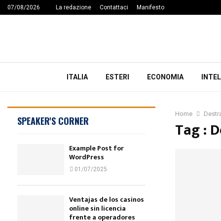
07/08/2026
La redazione
Contattaci
Manifesto
ITALIA
ESTERI
ECONOMIA
INTEL
Home
Destr
SPEAKER'S CORNER
Tag : D
Example Post for
WordPress
01/07/2025
Ventajas de los casinos
online sin licencia
frente a operadores