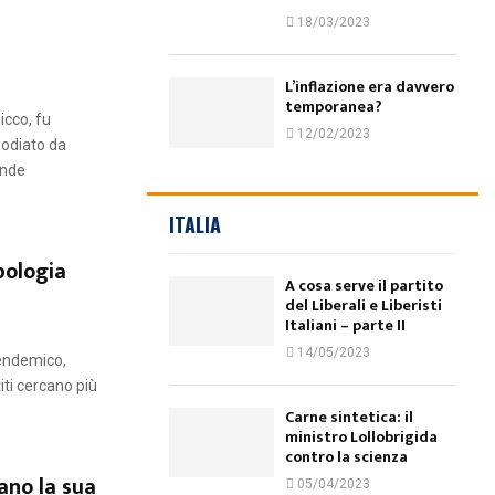
18/03/2023
L’inflazione era davvero
temporanea?
icco, fu
12/02/2023
odiato da
ende
ITALIA
apologia
A cosa serve il partito
del Liberali e Liberisti
Italiani – parte II
14/05/2023
 endemico,
titi cercano più
Carne sintetica: il
ministro Lollobrigida
contro la scienza
lano la sua
05/04/2023