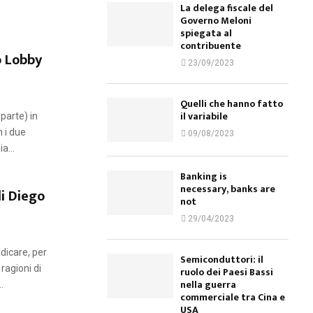
La delega fiscale del
Governo Meloni
spiegata al
contribuente
o Lobby
23/09/2023
Quelli che hanno fatto
il variabile
parte) in
 i due
09/08/2023
a...
Banking is
necessary, banks are
i Diego
not
29/04/2023
dicare, per
Semiconduttori: il
ragioni di
ruolo dei Paesi Bassi
nella guerra
.
commerciale tra Cina e
USA