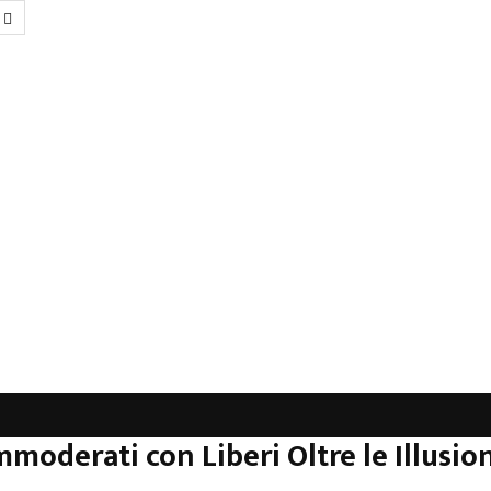
zione
mmoderati con Liberi Oltre le Illusion