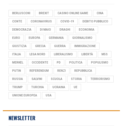
BERLUSCONI
BREXIT
CASINO ONLINE GAME
CINA
CONTE
CORONAVIRUS
COVID-19
DEBITO PUBBLICO
DEMOCRAZIA
DI MAIO
DRAGHI
ECONOMIA
EURO
EUROPA
GERMANIA
GIORNALISMO
GIUSTIZIA
GRECIA
GUERRA
IMMIGRAZIONE
ITALIA
LEGA NORD
LIBERALISMO
LIBERTÀ
M5S
MERKEL
OCCIDENTE
PD
POLITICA
POPULISMO
PUTIN
REFERENDUM
RENZI
REPUBBLICA
RUSSIA
SALVINI
SCUOLA
STORIA
TERRORISMO
TRUMP
TURCHIA
UCRAINA
UE
UNIONE EUROPEA
USA
NEWSLETTER