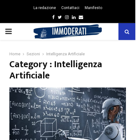
La redazione
Contattaci
Manifesto
Facebook
Twitter
Instagram
Linkedin
Email
PRIMARY
MENU
Home
Sezioni
Intelligenza Artificiale
Category : Intelligenza
Artificiale