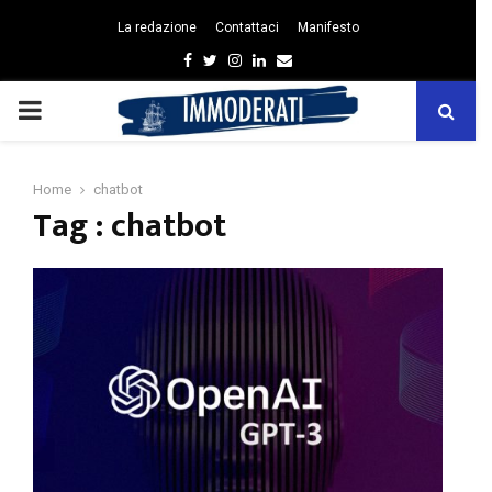
La redazione
Contattaci
Manifesto
Facebook
Twitter
Instagram
Linkedin
Email
PRIMARY
MENU
Home
chatbot
Tag : chatbot