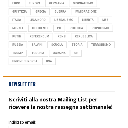
EURO
EUROPA
GERMANIA
GIORNALISMO
GIUSTIZIA
GRECIA
GUERRA
IMMIGRAZIONE
ITALIA
LEGA NORD
LIBERALISMO
LIBERTÀ
M5S
MERKEL
OCCIDENTE
PD
POLITICA
POPULISMO
PUTIN
REFERENDUM
RENZI
REPUBBLICA
RUSSIA
SALVINI
SCUOLA
STORIA
TERRORISMO
TRUMP
TURCHIA
UCRAINA
UE
UNIONE EUROPEA
USA
NEWSLETTER
Iscriviti alla nostra Mailing List per
ricevere la nostra rassegna settimanale!
Indirizzo email: