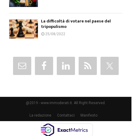
La difficoltà di votare nel paese del
tripopulismo
25/08/2022
@2019 - www.immoderati.it. All Right Reserved.
La redazione
Contattaci
Manifesto