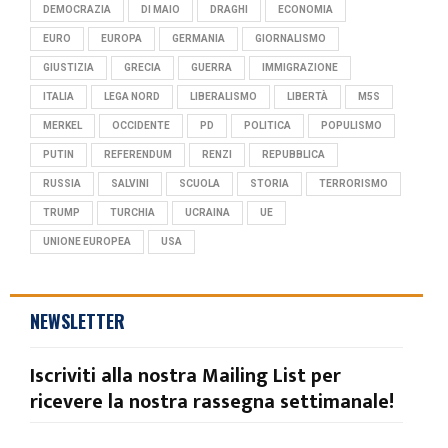
DEMOCRAZIA
DI MAIO
DRAGHI
ECONOMIA
EURO
EUROPA
GERMANIA
GIORNALISMO
GIUSTIZIA
GRECIA
GUERRA
IMMIGRAZIONE
ITALIA
LEGA NORD
LIBERALISMO
LIBERTÀ
M5S
MERKEL
OCCIDENTE
PD
POLITICA
POPULISMO
PUTIN
REFERENDUM
RENZI
REPUBBLICA
RUSSIA
SALVINI
SCUOLA
STORIA
TERRORISMO
TRUMP
TURCHIA
UCRAINA
UE
UNIONE EUROPEA
USA
NEWSLETTER
Iscriviti alla nostra Mailing List per
ricevere la nostra rassegna settimanale!