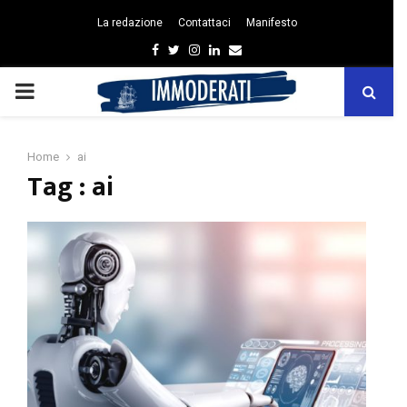
La redazione
Contattaci
Manifesto
Facebook
Twitter
Instagram
Linkedin
Email
PRIMARY
MENU
Home
ai
Tag : ai