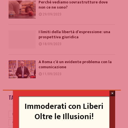
Perché vediamo sovrastrutture dove
non ce ne sono?
29/09/2023
I limiti della libertà d’espressione: una
prospettiva giuridica
18/09/2023
A Roma c’è un evidente problema con la
comunicazione
11/09/2023
×
TAG
Immoderati con Liberi
Oltre le Illusioni!
BERLUSCONI
BREXIT
CASINO ONLINE GAME
CINA
CONTE
CORONAVIRUS
COVID-19
DEBITO PUBBLICO