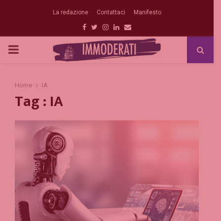
La redazione
Contattaci
Manifesto
Facebook
Twitter
Instagram
Linkedin
Email
PRIMARY
MENU
Home
IA
Tag : IA