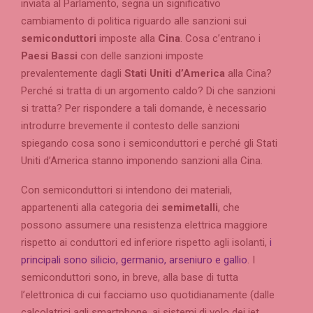
inviata al Parlamento, segna un significativo
cambiamento di politica riguardo alle sanzioni sui
semiconduttori
imposte alla
Cina
. Cosa c’entrano i
Paesi Bassi
con delle sanzioni imposte
prevalentemente dagli
Stati Uniti d’America
alla Cina?
Perché si tratta di un argomento caldo? Di che sanzioni
si tratta? Per rispondere a tali domande, è necessario
introdurre brevemente il contesto delle sanzioni
spiegando cosa sono i semiconduttori e perché gli Stati
Uniti d’America stanno imponendo sanzioni alla Cina.
Con semiconduttori si intendono dei materiali,
appartenenti alla categoria dei
semimetalli
, che
possono assumere una resistenza elettrica maggiore
rispetto ai conduttori ed inferiore rispetto agli isolanti,
i
principali sono silicio, germanio, arseniuro e gallio
. I
semiconduttori sono, in breve, alla base di tutta
l’elettronica di cui facciamo uso quotidianamente (dalle
calcolatrici agli smartphone, ai sistemi di volo dei jet