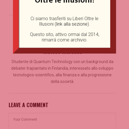
Oltre le Illusioni!
Risorgimento
Ci siamo trasferiti su Liberi Oltre le
Illusioni (
link alla sezione
).
Questo sito, attivo ormai dal 2014,
rimarrá come archivio.
Matteo Murdaca
Studente di Quantum Technology con un background da
debater trapiantato in Finlandia, interessato allo sviluppo
tecnologico-scientifico, alla finanza e alla progressione
della società.
LEAVE A COMMENT