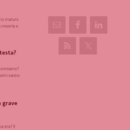
omo maturo
 miseria e
 testa?
e dormiamo?
ssimi sanno
n grave
a era? Il