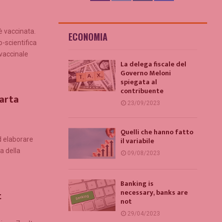
è vaccinata.
ECONOMIA
-scientifica
vaccinale
La delega fiscale del
Governo Meloni
spiegata al
contribuente
uarta
23/09/2023
Quelli che hanno fatto
ad elaborare
il variabile
a della
09/08/2023
Banking is
necessary, banks are
t
not
29/04/2023