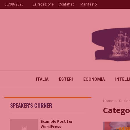
05/08/2026
La redazione
Contattaci
Manifesto
ITALIA
ESTERI
ECONOMIA
INTELL
Home
Sezion
SPEAKER'S CORNER
Catego
Example Post for
WordPress