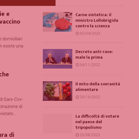
ie e
Carne sintetica: il
 vaccino
ministro Lollobrigida
contro la scienza
05/04/2023
 domiciliari
on esiste una
Decreto anti-rave:
male la prima
04/11/2022
 che
Il mito della sovranità
alimentare
29/10/2022
 di Sars-Cov-
cinazione di
istato...
La difficoltà di votare
nel paese del
tripopulismo
ura di
25/08/2022