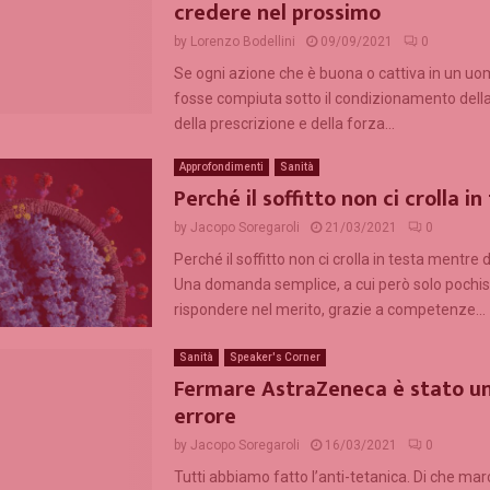
credere nel prossimo
by
Lorenzo Bodellini
09/09/2021
0
Se ogni azione che è buona o cattiva in un u
fosse compiuta sotto il condizionamento della
della prescrizione e della forza...
Approfondimenti
Sanità
Perché il soffitto non ci crolla in
by
Jacopo Soregaroli
21/03/2021
0
Perché il soffitto non ci crolla in testa mentr
Una domanda semplice, a cui però solo pochi
rispondere nel merito, grazie a competenze...
Sanità
Speaker's Corner
Fermare AstraZeneca è stato u
errore
by
Jacopo Soregaroli
16/03/2021
0
Tutti abbiamo fatto l’anti-tetanica. Di che marc