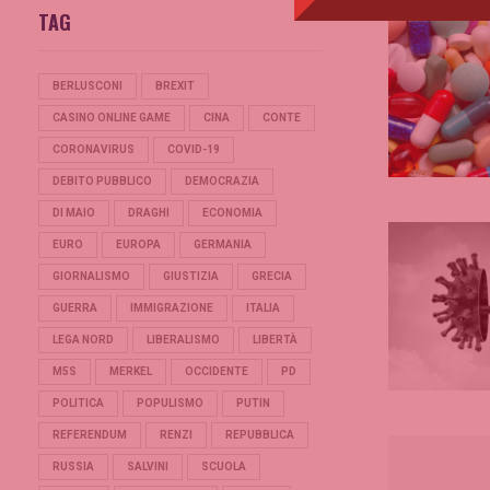
TAG
BERLUSCONI
BREXIT
CASINO ONLINE GAME
CINA
CONTE
CORONAVIRUS
COVID-19
DEBITO PUBBLICO
DEMOCRAZIA
DI MAIO
DRAGHI
ECONOMIA
EURO
EUROPA
GERMANIA
GIORNALISMO
GIUSTIZIA
GRECIA
GUERRA
IMMIGRAZIONE
ITALIA
LEGA NORD
LIBERALISMO
LIBERTÀ
M5S
MERKEL
OCCIDENTE
PD
POLITICA
POPULISMO
PUTIN
REFERENDUM
RENZI
REPUBBLICA
RUSSIA
SALVINI
SCUOLA