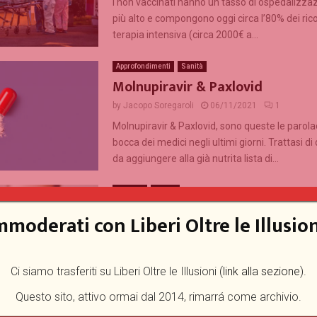
I non vaccinati hanno un tasso di ospedalizzaz
più alto e compongono oggi circa l’80% dei rico
terapia intensiva (circa 2000€ a...
Approfondimenti
Sanità
Molnupiravir & Paxlovid
by
Jacopo Soregaroli
06/11/2021
1
Molnupiravir & Paxlovid, sono queste le parola
bocca dei medici negli ultimi giorni. Trattasi d
da aggiungere alla già nutrita lista di...
Attualità
Sanità
Cosa succederebbe se abolissimo
mmoderati con Liberi Oltre le Illusion
GreenPass?
by
Umberto Bertonelli
05/11/2021
0
I manifestanti da giorni chiedono l’abolizione 
Ci siamo trasferiti su Liberi Oltre le Illusioni (
link alla sezione
).
GreenPass sui luoghi di lavoro. È pacifico affe
Questo sito, attivo ormai dal 2014, rimarrá come archivio.
GreenPass sia una forma di limitazione più o..