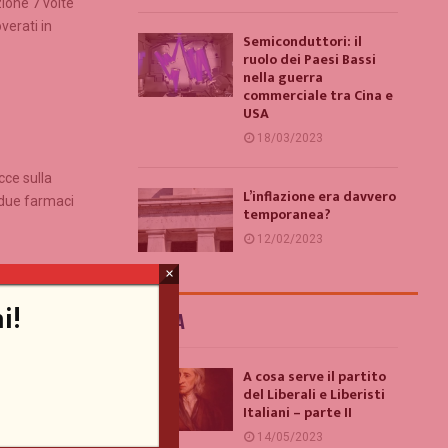
ione 7 volte
verati in
Semiconduttori: il
ruolo dei Paesi Bassi
nella guerra
commerciale tra Cina e
USA
18/03/2023
cce sulla
L’inflazione era davvero
i due farmaci
temporanea?
12/02/2023
×
 il
i!
ITALIA
A cosa serve il partito
del
del Liberali e Liberisti
rmare che il
Italiani – parte II
.
14/05/2023