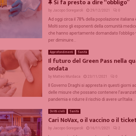
F
Si fa presto a dire “obbligo”
e
by
Jacopo Soregaroli
29/12/2021
0
a
Ad oggi circa il 78% della popolazione italiana 
t
Molti sono gli esponenti della comunità medico
u
che hanno apertamente domandato l’obbligo 
r
per diminuire...
e
d
Approfondimenti
Sanità
Il futuro del Green Pass nella q
ondata
by
Matteo Murdaca
23/11/2021
0
Il Governo Draghi si appresta in questi giorni 
delle misure che possano contenere l’avanzat
pandemia e ridurre il rischio di avere un’Italia...
Diritti civili
Sanità
Cari NoVax, o il vaccino o il ticke
by
Jacopo Soregaroli
16/11/2021
2