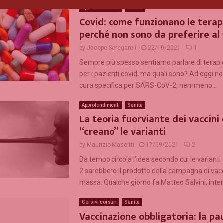
Approfondimenti
Sanità
Covid: come funzionano le terap
perché non sono da preferire al
by
Jacopo Soregaroli
22/10/2021
1
Sempre più spesso sentiamo parlare di terapie
per i pazienti covid, ma quali sono? Ad oggi n
cura specifica per SARS-CoV-2, nemmeno...
Approfondimenti
Sanità
La teoria fuorviante dei vaccini
“creano” le varianti
by
Maurizio Mascitti
17/09/2021
2
Da tempo circola l’idea secondo cui le varianti
2 sarebbero il prodotto della campagna di vac
massa. Qualche giorno fa Matteo Salvini, interv
Corsivi corsari
Sanità
Vaccinazione obbligatoria: la pa