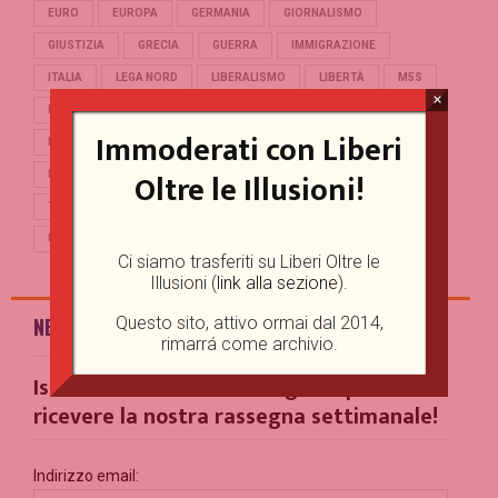
EURO
EUROPA
GERMANIA
GIORNALISMO
GIUSTIZIA
GRECIA
GUERRA
IMMIGRAZIONE
ITALIA
LEGA NORD
LIBERALISMO
LIBERTÀ
M5S
×
MERKEL
OCCIDENTE
PD
POLITICA
POPULISMO
Immoderati con Liberi
PUTIN
REFERENDUM
RENZI
REPUBBLICA
Oltre le Illusioni!
RUSSIA
SALVINI
SCUOLA
STORIA
TERRORISMO
TRUMP
TURCHIA
UCRAINA
UE
UNIONE EUROPEA
USA
Ci siamo trasferiti su Liberi Oltre le
Illusioni (
link alla sezione
).
Questo sito, attivo ormai dal 2014,
NEWSLETTER
rimarrá come archivio.
Iscriviti alla nostra Mailing List per
ricevere la nostra rassegna settimanale!
Indirizzo email: