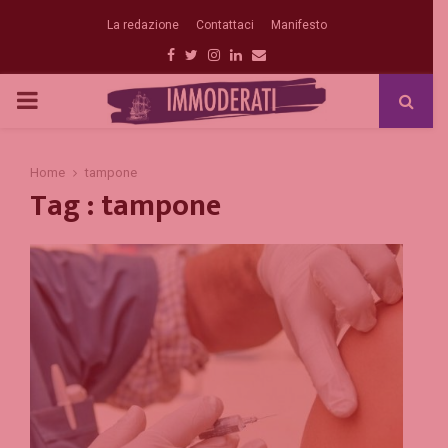
La redazione
Contattaci
Manifesto
Facebook
Twitter
Instagram
Linkedin
Email
PRIMARY
MENU
Home
tampone
Tag : tampone