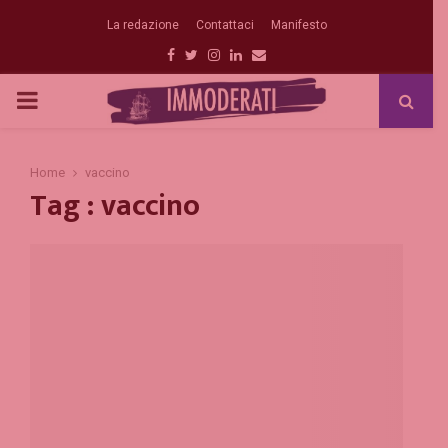
La redazione
Contattaci
Manifesto
Facebook
Twitter
Instagram
Linkedin
Email
PRIMARY
MENU
Home
vaccino
Tag : vaccino