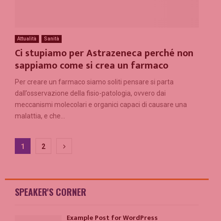
Attualità
Sanità
Ci stupiamo per Astrazeneca perché non
sappiamo come si crea un farmaco
Per creare un farmaco siamo soliti pensare si parta
dall’osservazione della fisio-patologia, ovvero dai
meccanismi molecolari e organici capaci di causare una
malattia, e che...
Paginazione
1
2
degli
articoli
SPEAKER'S CORNER
Example Post for WordPress