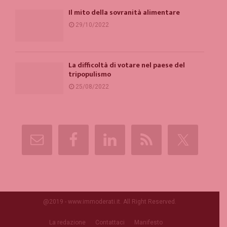
Il mito della sovranità alimentare
29/10/2022
La difficoltà di votare nel paese del
tripopulismo
25/08/2022
@2019 - www.immoderati.it. All Right Reserved.
La redazione
Contattaci
Manifesto