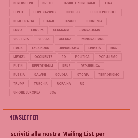
BERLUSCONI
BREXIT
CASINO ONLINE GAME
CINA
CONTE
CORONAVIRUS
COVID-19
DEBITO PUBBLICO
DEMOCRAZIA
DI MAIO
DRAGHI
ECONOMIA
EURO
EUROPA
GERMANIA
GIORNALISMO
GIUSTIZIA
GRECIA
GUERRA
IMMIGRAZIONE
ITALIA
LEGA NORD
LIBERALISMO
LIBERTÀ
M5S
MERKEL
OCCIDENTE
PD
POLITICA
POPULISMO
PUTIN
REFERENDUM
RENZI
REPUBBLICA
RUSSIA
SALVINI
SCUOLA
STORIA
TERRORISMO
TRUMP
TURCHIA
UCRAINA
UE
UNIONE EUROPEA
USA
NEWSLETTER
Iscriviti alla nostra Mailing List per