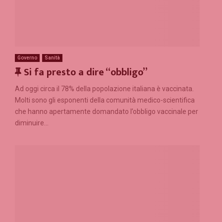
Governo
Sanità
F
Si fa presto a dire “obbligo”
e
Ad oggi circa il 78% della popolazione italiana è vaccinata.
a
Molti sono gli esponenti della comunità medico-scientifica
t
che hanno apertamente domandato l’obbligo vaccinale per
u
diminuire...
r
e
d