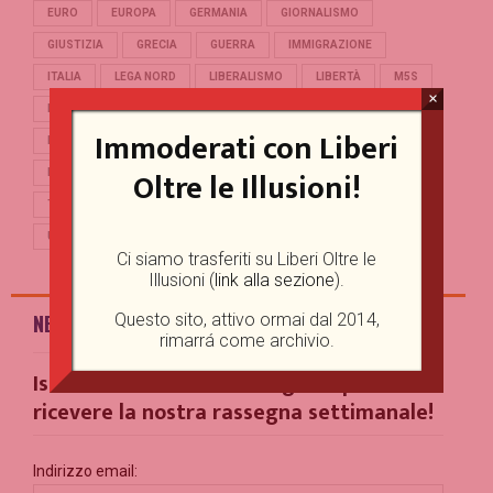
EURO
EUROPA
GERMANIA
GIORNALISMO
GIUSTIZIA
GRECIA
GUERRA
IMMIGRAZIONE
ITALIA
LEGA NORD
LIBERALISMO
LIBERTÀ
M5S
×
MERKEL
OCCIDENTE
PD
POLITICA
POPULISMO
Immoderati con Liberi
PUTIN
REFERENDUM
RENZI
REPUBBLICA
Oltre le Illusioni!
RUSSIA
SALVINI
SCUOLA
STORIA
TERRORISMO
TRUMP
TURCHIA
UCRAINA
UE
UNIONE EUROPEA
USA
Ci siamo trasferiti su Liberi Oltre le
Illusioni (
link alla sezione
).
Questo sito, attivo ormai dal 2014,
NEWSLETTER
rimarrá come archivio.
Iscriviti alla nostra Mailing List per
ricevere la nostra rassegna settimanale!
Indirizzo email: