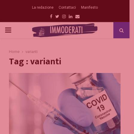
La redazione
Contattaci
Manifesto
Facebook
Twitter
Instagram
Linkedin
Email
PRIMARY
MENU
Home
varianti
Tag : varianti