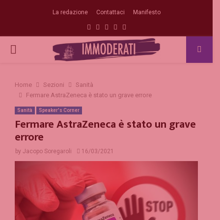
La redazione
Contattaci
Manifesto
Facebook
Twitter
Instagram
Linkedin
Email
PRIMARY
MENU
Home
Sezioni
Sanità
Fermare AstraZeneca è stato un grave errore
Sanità
Speaker's Corner
Fermare AstraZeneca è stato un grave
errore
by
Jacopo Soregaroli
16/03/2021