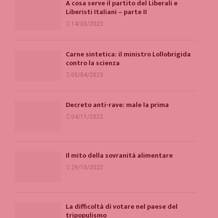
A cosa serve il partito del Liberali e
Liberisti Italiani – parte II
14/05/2023
Carne sintetica: il ministro Lollobrigida
contro la scienza
05/04/2023
Decreto anti-rave: male la prima
04/11/2022
Il mito della sovranità alimentare
29/10/2022
La difficoltà di votare nel paese del
tripopulismo