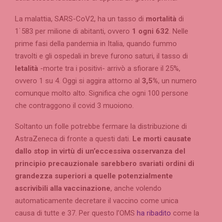
La malattia, SARS-CoV2, ha un tasso di
mortalità
di
1˙583 per milione di abitanti, ovvero
1 ogni 632
. Nelle
prime fasi della pandemia in Italia, quando fummo
travolti e gli ospedali in breve furono saturi, il tasso di
letalità
-morte tra i positivi- arrivò a sfiorare il 25%,
ovvero 1 su 4. Oggi si aggira attorno al
3,5%
, un numero
comunque molto alto. Significa che ogni 100 persone
che contraggono il covid 3 muoiono.
Soltanto un folle potrebbe fermare la distribuzione di
AstraZeneca di fronte a questi dati.
Le morti causate
dallo stop in virtù di un’eccessiva osservanza del
principio precauzionale sarebbero svariati ordini di
grandezza superiori a quelle potenzialmente
ascrivibili alla vaccinazione
, anche volendo
automaticamente decretare il vaccino come unica
causa di tutte e 37. Per questo l’OMS
ha ribadito
come la