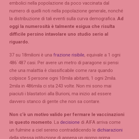
embolici nella popolazione da poco vaccinata dal
numero di quelli noti nella popolazione generale, nonché
la distribuzione di tali eventi sulla curva demografica.
Ad
oggi la numerosità è talmente esigua che risulta
difficile persino intavolare uno studio serio al
riguardo.
37 su 18milioni è una
frazione risibile
, equivale a 1 ogni
486˙487 casi. Per avere un metro di paragone si pensi
che una malattia è classificabile come
rara
quando
colpisce 5 persone ogni 10mila abitanti, 1 ogni 2mila.
2mila in 486mila ci sta 243 volte. Non mi sono mai
piaciuti i blastatori alla Burioni, ma inizio ad essere
davvero stanco di gente che non sa contare.
Non c’è un motivo valido per fermare le vaccinazioni
in questo momento
. La
decisione
di AIFA arriva come
un fulmine a ciel sereno contraddicendo le
dichiarazioni
della stessa istituzione di appena un giorno prima.