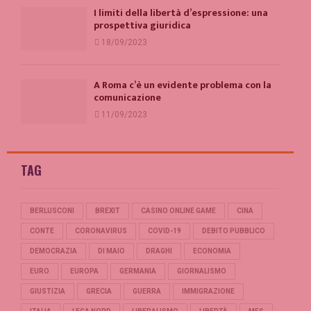
I limiti della libertà d’espressione: una
prospettiva giuridica
18/09/2023
A Roma c’è un evidente problema con la
comunicazione
11/09/2023
TAG
BERLUSCONI
BREXIT
CASINO ONLINE GAME
CINA
CONTE
CORONAVIRUS
COVID-19
DEBITO PUBBLICO
DEMOCRAZIA
DI MAIO
DRAGHI
ECONOMIA
EURO
EUROPA
GERMANIA
GIORNALISMO
GIUSTIZIA
GRECIA
GUERRA
IMMIGRAZIONE