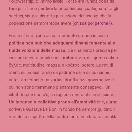
Followership, di infimo livello. Forse era l’unica cosa da
fare pur di non perdere la poca fiducia guadagnata tra gli
scettici, vista la distorta percezione del rischio che la
popolazione sembrerebbe avere (
chissà poi perché?
).
Forse siamo giunti ad un momento storico in cui
la
politica non può che adeguarsi dinamicamente alle
fluide volizioni delle masse
, c’è una parola precisa per
indicare questa condizione:
oclocrazia
, dal greco antico
ὄχλος, moltitudine, massa, e κράτος, potere. Le reti di
utenti sui social fanno da padrone della discussione,
auto-alimentando un vortice di influenze governative di
cui non sono nemmeno pienamente consapevoli. Un
dibattito che non c’è, un ragionamento che non esiste.
Un inconscio collettivo prono all’emotività
che, come
scriveva Gustave Le Bon, in fondo ha sempre guidato il
mondo, a dispetto della nostra tanto esaltata razionalità.