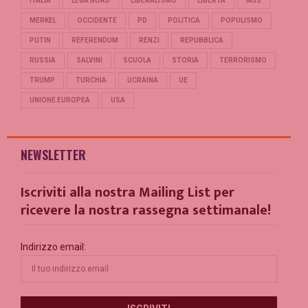
ITALIA
LEGA NORD
LIBERALISMO
LIBERTÀ
M5S
MERKEL
OCCIDENTE
PD
POLITICA
POPULISMO
PUTIN
REFERENDUM
RENZI
REPUBBLICA
RUSSIA
SALVINI
SCUOLA
STORIA
TERRORISMO
TRUMP
TURCHIA
UCRAINA
UE
UNIONE EUROPEA
USA
NEWSLETTER
Iscriviti alla nostra Mailing List per
ricevere la nostra rassegna settimanale!
Indirizzo email: