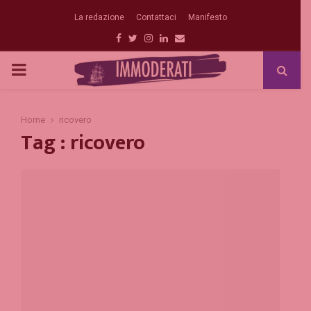
La redazione
Contattaci
Manifesto
Facebook
Twitter
Instagram
Linkedin
Email
PRIMARY
MENU
Home
ricovero
Tag : ricovero