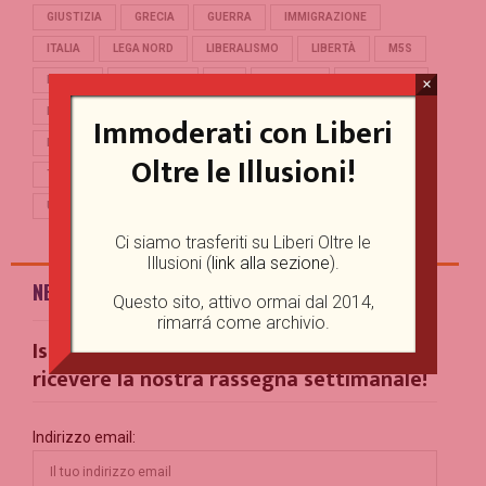
GIUSTIZIA
GRECIA
GUERRA
IMMIGRAZIONE
ITALIA
LEGA NORD
LIBERALISMO
LIBERTÀ
M5S
MERKEL
OCCIDENTE
PD
POLITICA
POPULISMO
×
PUTIN
REFERENDUM
RENZI
REPUBBLICA
Immoderati con Liberi
RUSSIA
SALVINI
SCUOLA
STORIA
TERRORISMO
Oltre le Illusioni!
TRUMP
TURCHIA
UCRAINA
UE
UNIONE EUROPEA
USA
Ci siamo trasferiti su Liberi Oltre le
Illusioni (
link alla sezione
).
NEWSLETTER
Questo sito, attivo ormai dal 2014,
rimarrá come archivio.
Iscriviti alla nostra Mailing List per
ricevere la nostra rassegna settimanale!
Indirizzo email: