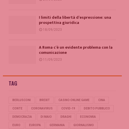
I limiti della libertà d’espressione: una
prospettiva giuridica
18/09/2023
A Roma c’è un evidente problema con la
comunicazione
11/09/2023
TAG
BERLUSCONI
BREXIT
CASINO ONLINE GAME
CINA
CONTE
CORONAVIRUS
COVID-19
DEBITO PUBBLICO
DEMOCRAZIA
DI MAIO
DRAGHI
ECONOMIA
EURO
EUROPA
GERMANIA
GIORNALISMO