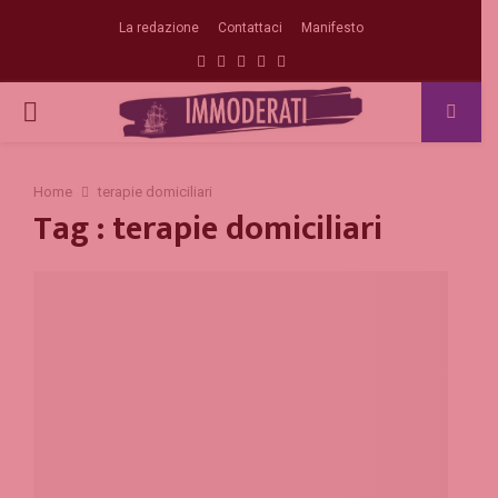
La redazione
Contattaci
Manifesto
Facebook
Twitter
Instagram
Linkedin
Email
PRIMARY
MENU
Home
terapie domiciliari
Tag : terapie domiciliari