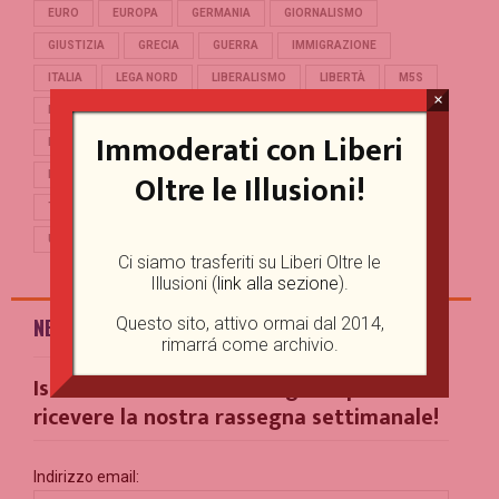
EURO
EUROPA
GERMANIA
GIORNALISMO
GIUSTIZIA
GRECIA
GUERRA
IMMIGRAZIONE
ITALIA
LEGA NORD
LIBERALISMO
LIBERTÀ
M5S
×
MERKEL
OCCIDENTE
PD
POLITICA
POPULISMO
Immoderati con Liberi
PUTIN
REFERENDUM
RENZI
REPUBBLICA
Oltre le Illusioni!
RUSSIA
SALVINI
SCUOLA
STORIA
TERRORISMO
TRUMP
TURCHIA
UCRAINA
UE
UNIONE EUROPEA
USA
Ci siamo trasferiti su Liberi Oltre le
Illusioni (
link alla sezione
).
Questo sito, attivo ormai dal 2014,
NEWSLETTER
rimarrá come archivio.
Iscriviti alla nostra Mailing List per
ricevere la nostra rassegna settimanale!
Indirizzo email: