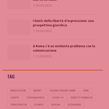
29/09/2023
I limiti della libertà d’espressione: una
prospettiva giuridica
18/09/2023
A Roma c’è un evidente problema con la
comunicazione
11/09/2023
TAG
BERLUSCONI
BREXIT
CASINO ONLINE GAME
CINA
CONTE
CORONAVIRUS
COVID-19
DEBITO PUBBLICO
DEMOCRAZIA
DI MAIO
DRAGHI
ECONOMIA