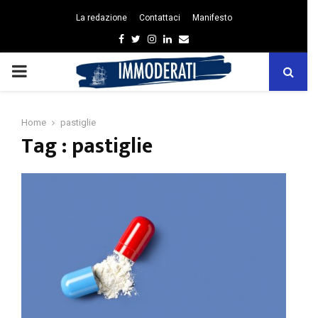
La redazione
Contattaci
Manifesto
Facebook
Twitter
Instagram
Linkedin
Email
PRIMARY
MENU
Home
pastiglie
Tag : pastiglie