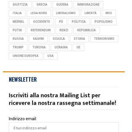
GIUSTIZIA
GRECIA
GUERRA
IMMIGRAZIONE
ITALIA
LEGA NORD
LIBERALISMO
LIBERTÀ
M5S
MERKEL
OCCIDENTE
PD
POLITICA
POPULISMO
PUTIN
REFERENDUM
RENZI
REPUBBLICA
RUSSIA
SALVINI
SCUOLA
STORIA
TERRORISMO
TRUMP
TURCHIA
UCRAINA
UE
UNIONE EUROPEA
USA
NEWSLETTER
Iscriviti alla nostra Mailing List per
ricevere la nostra rassegna settimanale!
Indirizzo email: