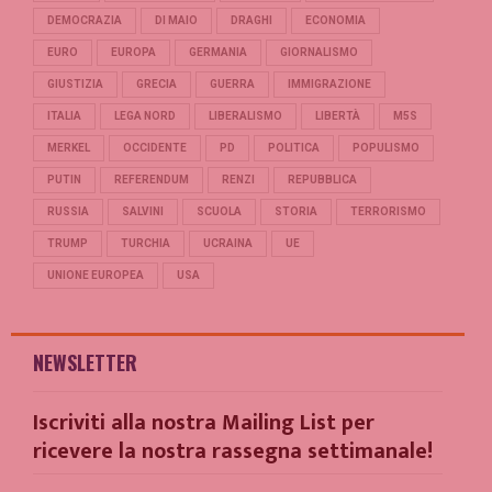
DEMOCRAZIA
DI MAIO
DRAGHI
ECONOMIA
EURO
EUROPA
GERMANIA
GIORNALISMO
GIUSTIZIA
GRECIA
GUERRA
IMMIGRAZIONE
ITALIA
LEGA NORD
LIBERALISMO
LIBERTÀ
M5S
MERKEL
OCCIDENTE
PD
POLITICA
POPULISMO
PUTIN
REFERENDUM
RENZI
REPUBBLICA
RUSSIA
SALVINI
SCUOLA
STORIA
TERRORISMO
TRUMP
TURCHIA
UCRAINA
UE
UNIONE EUROPEA
USA
NEWSLETTER
Iscriviti alla nostra Mailing List per
ricevere la nostra rassegna settimanale!