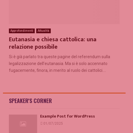
Approfondimenti
Attualità
Eutanasia e chiesa cattolica: una
relazione possibile
Si è già parlato tra queste pagine del referendum sulla
legalizzazione dell’eutanasia. Ma si è solo accennato
fugacemente, finora, in merito al ruolo dei cattolici....
SPEAKER'S CORNER
Example Post for WordPress
01/07/2025