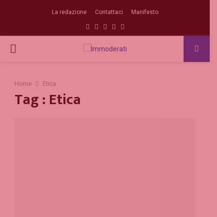
La redazione
Contattaci
Manifesto
Facebook
Twitter
Instagram
Linkedin
Email
PRIMARY
MENU
Home
Etica
Tag : Etica