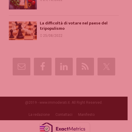
La difficoltà di votare nel paese del
tripopulismo
25/08/2022
@2019 - www.immoderati.it. All Right Reserved.
La redazione
Contattaci
Manifesto