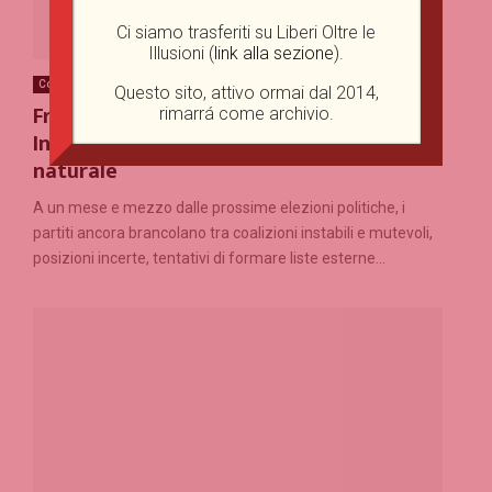
Ci siamo trasferiti su Liberi Oltre le
Illusioni (
link alla sezione
).
Corsivi corsari
Intelligenza Artificiale
Politica interna
Questo sito, attivo ormai dal 2014,
Fratelli d’Italia e liberalismo, tra
rimarrá come archivio.
Intelligenza Artificiale e stupidità
naturale
A un mese e mezzo dalle prossime elezioni politiche, i
partiti ancora brancolano tra coalizioni instabili e mutevoli,
posizioni incerte, tentativi di formare liste esterne...