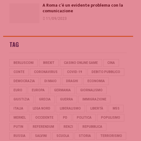
A Roma c’è un evidente problema con la
comunicazione
11/09/2023
TAG
BERLUSCONI
BREXIT
CASINO ONLINE GAME
CINA
CONTE
CORONAVIRUS
COVID-19
DEBITO PUBBLICO
DEMOCRAZIA
DI MAIO
DRAGHI
ECONOMIA
EURO
EUROPA
GERMANIA
GIORNALISMO
GIUSTIZIA
GRECIA
GUERRA
IMMIGRAZIONE
ITALIA
LEGA NORD
LIBERALISMO
LIBERTÀ
M5S
MERKEL
OCCIDENTE
PD
POLITICA
POPULISMO
PUTIN
REFERENDUM
RENZI
REPUBBLICA
RUSSIA
SALVINI
SCUOLA
STORIA
TERRORISMO