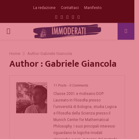
La redazione
Contattaci
Manifesto
Facebook
Twitter
Instagram
Linkedin
Email
PRIMARY
MENU
Home
Author
Gabriele Giancola
Author :
Gabriele Giancola
11 Posts
-
0 Comments
Classe 2001 e molisano DOP.
Laureato in Filosofia presso
l'università di Bologna, studia Logica
e Filosofia della Scienza presso il
Munich Center for Mathematical
Philosophy. I suoi principali interessi
riguardano le logiche modali