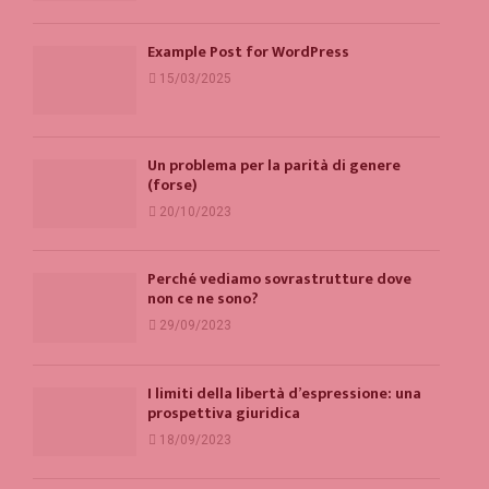
Example Post for WordPress
15/03/2025
Un problema per la parità di genere
(forse)
20/10/2023
Perché vediamo sovrastrutture dove
non ce ne sono?
29/09/2023
I limiti della libertà d’espressione: una
prospettiva giuridica
18/09/2023