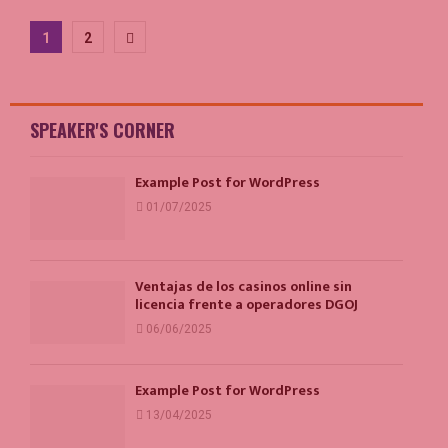
Paginazione
1
2
degli
articoli
SPEAKER'S CORNER
Example Post for WordPress
01/07/2025
Ventajas de los casinos online sin
licencia frente a operadores DGOJ
06/06/2025
Example Post for WordPress
13/04/2025