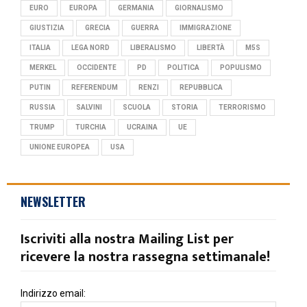
EURO
EUROPA
GERMANIA
GIORNALISMO
GIUSTIZIA
GRECIA
GUERRA
IMMIGRAZIONE
ITALIA
LEGA NORD
LIBERALISMO
LIBERTÀ
M5S
MERKEL
OCCIDENTE
PD
POLITICA
POPULISMO
PUTIN
REFERENDUM
RENZI
REPUBBLICA
RUSSIA
SALVINI
SCUOLA
STORIA
TERRORISMO
TRUMP
TURCHIA
UCRAINA
UE
UNIONE EUROPEA
USA
NEWSLETTER
Iscriviti alla nostra Mailing List per
ricevere la nostra rassegna settimanale!
Indirizzo email: