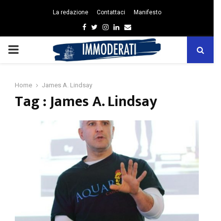
La redazione
Contattaci
Manifesto
Facebook
Twitter
Instagram
Linkedin
Email
PRIMARY
MENU
Home
James A. Lindsay
Tag : James A. Lindsay