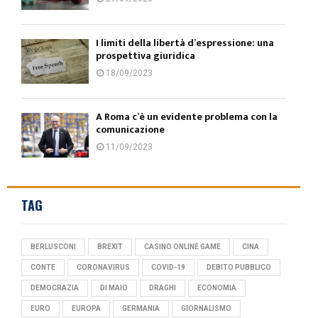
I limiti della libertà d’espressione: una
prospettiva giuridica
18/09/2023
A Roma c’è un evidente problema con la
comunicazione
11/09/2023
TAG
BERLUSCONI
BREXIT
CASINO ONLINE GAME
CINA
CONTE
CORONAVIRUS
COVID-19
DEBITO PUBBLICO
DEMOCRAZIA
DI MAIO
DRAGHI
ECONOMIA
EURO
EUROPA
GERMANIA
GIORNALISMO