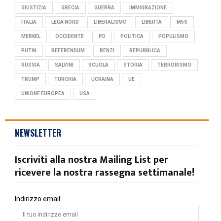
GIUSTIZIA
GRECIA
GUERRA
IMMIGRAZIONE
ITALIA
LEGA NORD
LIBERALISMO
LIBERTÀ
M5S
MERKEL
OCCIDENTE
PD
POLITICA
POPULISMO
PUTIN
REFERENDUM
RENZI
REPUBBLICA
RUSSIA
SALVINI
SCUOLA
STORIA
TERRORISMO
TRUMP
TURCHIA
UCRAINA
UE
UNIONE EUROPEA
USA
NEWSLETTER
Iscriviti alla nostra Mailing List per
ricevere la nostra rassegna settimanale!
Indirizzo email: