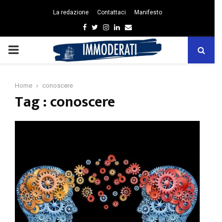
La redazione
Contattaci
Manifesto
Facebook
Twitter
Instagram
Linkedin
Email
PRIMARY
MENU
Home
conoscere
Tag : conoscere