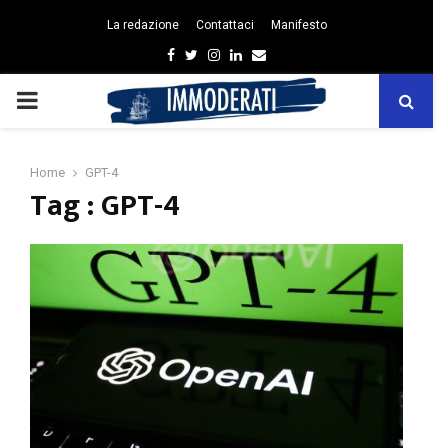
La redazione
Contattaci
Manifesto
Facebook
Twitter
Instagram
Linkedin
Email
PRIMARY
MENU
Home
GPT-4
Tag : GPT-4