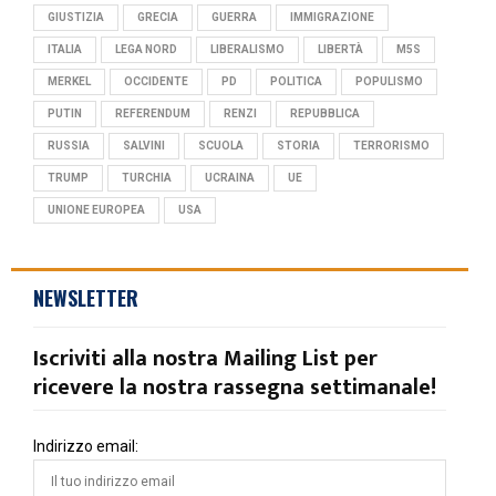
GIUSTIZIA
GRECIA
GUERRA
IMMIGRAZIONE
ITALIA
LEGA NORD
LIBERALISMO
LIBERTÀ
M5S
MERKEL
OCCIDENTE
PD
POLITICA
POPULISMO
PUTIN
REFERENDUM
RENZI
REPUBBLICA
RUSSIA
SALVINI
SCUOLA
STORIA
TERRORISMO
TRUMP
TURCHIA
UCRAINA
UE
UNIONE EUROPEA
USA
NEWSLETTER
Iscriviti alla nostra Mailing List per
ricevere la nostra rassegna settimanale!
Indirizzo email: