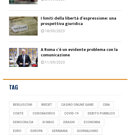
I limiti della libertà d’espressione: una
prospettiva giuridica
18/09/2023
A Roma c’è un evidente problema con la
comunicazione
11/09/2023
TAG
BERLUSCONI
BREXIT
CASINO ONLINE GAME
CINA
CONTE
CORONAVIRUS
COVID-19
DEBITO PUBBLICO
DEMOCRAZIA
DI MAIO
DRAGHI
ECONOMIA
EURO
EUROPA
GERMANIA
GIORNALISMO