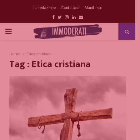
La redazione
Contattaci
Manifesto
Facebook
Twitter
Instagram
Linkedin
Email
PRIMARY
MENU
Home
Etica cristiana
Tag : Etica cristiana