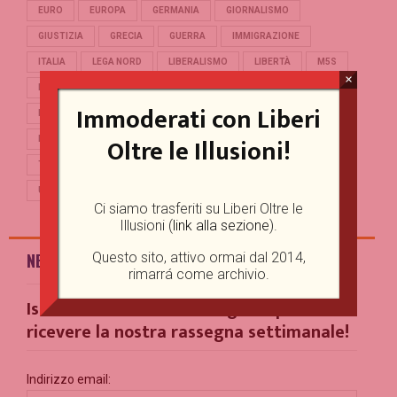
EURO
EUROPA
GERMANIA
GIORNALISMO
GIUSTIZIA
GRECIA
GUERRA
IMMIGRAZIONE
ITALIA
LEGA NORD
LIBERALISMO
LIBERTÀ
M5S
×
MERKEL
OCCIDENTE
PD
POLITICA
POPULISMO
Immoderati con Liberi
PUTIN
REFERENDUM
RENZI
REPUBBLICA
Oltre le Illusioni!
RUSSIA
SALVINI
SCUOLA
STORIA
TERRORISMO
TRUMP
TURCHIA
UCRAINA
UE
UNIONE EUROPEA
USA
Ci siamo trasferiti su Liberi Oltre le
Illusioni (
link alla sezione
).
Questo sito, attivo ormai dal 2014,
NEWSLETTER
rimarrá come archivio.
Iscriviti alla nostra Mailing List per
ricevere la nostra rassegna settimanale!
Indirizzo email: