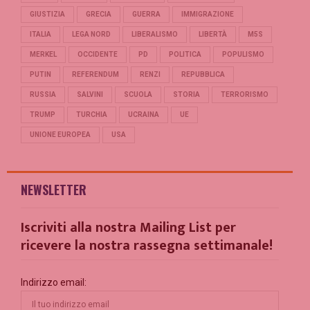
GIUSTIZIA
GRECIA
GUERRA
IMMIGRAZIONE
ITALIA
LEGA NORD
LIBERALISMO
LIBERTÀ
M5S
MERKEL
OCCIDENTE
PD
POLITICA
POPULISMO
PUTIN
REFERENDUM
RENZI
REPUBBLICA
RUSSIA
SALVINI
SCUOLA
STORIA
TERRORISMO
TRUMP
TURCHIA
UCRAINA
UE
UNIONE EUROPEA
USA
NEWSLETTER
Iscriviti alla nostra Mailing List per
ricevere la nostra rassegna settimanale!
Indirizzo email: