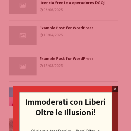
licencia frente a operadores DGOJ
06/06/2025
Example Post for WordPress
13/04/2025
Example Post for WordPress
15/03/2025
Un problema per la parità di genere
×
(forse)
Immoderati con Liberi
20/10/2023
Oltre le Illusioni!
Perché vediamo sovrastrutture dove
non ce ne sono?