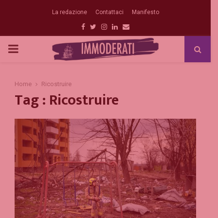
La redazione
Contattaci
Manifesto
Facebook
Twitter
Instagram
Linkedin
Email
PRIMARY
MENU
Home
Ricostruire
Tag : Ricostruire