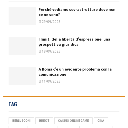
Perché vediamo sovrastrutture dove non
ce ne sono?
29/09/2023
I limiti della libertà d’espressione: una
prospettiva giuridica
18/09/2023
A Roma c’è un evidente problema con la
comunicazione
11/09/2023
TAG
BERLUSCONI
BREXIT
CASINO ONLINE GAME
CINA