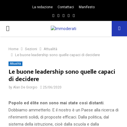
La redazione
Contattaci
Manifesto
Facebook
Twitter
Instagram
Linkedin
Email
PRIMARY
MENU
Home
Sezioni
Attualità
Le buone leadership sono quelle capaci di decidere
Attualità
Le buone leadership sono quelle capaci
di decidere
by
Alan De Giorgio
25/06/2020
Popolo ed élite non sono mai state così distanti
.
Dobbiamo ammetterlo. E il nostro è un Paese alla ricerca di
riferimenti solidi, di proposte efficaci. Dalla politica, dal
sistema della istruzione, cioè dalla scuola e dalla