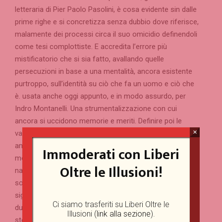
letteraria di Pier Paolo Pasolini, è cosa evidente sin dalle
prime righe e si concretizza senza dubbio dove riferisce,
malamente dei processi circa il suo omicidio definendoli
come tesi complottiste. E accredita l’errore più
mistificatorio che si sia fatto, avallando quelle
persecuzioni in base a una mentalità, ancora esistente
purtroppo, sull’identità su ciò che fa un uomo e ciò che
è. usata anche oggi appunto, e in modo assurdo, per
Indro Montanelli. Una strumentalizzazione con cui
ancora si uccidono memorie e meriti. Definire poi le
×
valutazioni sulla società dei consumi di Pasolini come
anacronistiche, quando furono talmente avanti nel
Immoderati con Liberi
momento in cui solo di consumismo inconsapevole e
Oltre le Illusioni!
nascente viveva l’Italia, senza capirne le dinamiche
sociali e culturali a cui avrebbe portato, vedi l’attualità,
significa mostrare pressappochismo. Il paragone tra i
Ci siamo trasferiti su Liberi Oltre le
due personaggi accomunati come vittime, forse dello
Illusioni (
link alla sezione
).
stesso metodo che si critica, sono rimasti vittima in