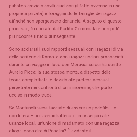
pubblico grazie a cavilli giudiziari (il fatto avvenne in una
proprietà privata) e foraggiando le famiglie dei ragazzi
affinché non sporgessero denuncia. A seguito di questo
processo, fu epurato dal Partito Comunista e non poté
più ricoprire il ruolo di insegnante.
Sono acclarati i suoi rapporti sessuali con i ragazzi di via
delle periferie di Roma; o con i ragazzi indiani procacciati
durante un viaggio in loco con Moravia, su cui ha scritto
Aurelio Picca; la sua stessa morte, a dispetto delle
teorie complottiste, è dovuta alle pretese sessuali
perpetrate nei confronti di un minorenne, che poi lo
uccise in modo truce.
Se Montanelli viene tacciato di essere un pedofilo – e
non lo era – per aver intrattenuto, in ossequio alle
usanze locali, un’unione di madamato con una ragazza
etiope, cosa dire di Pasolini? È evidente il