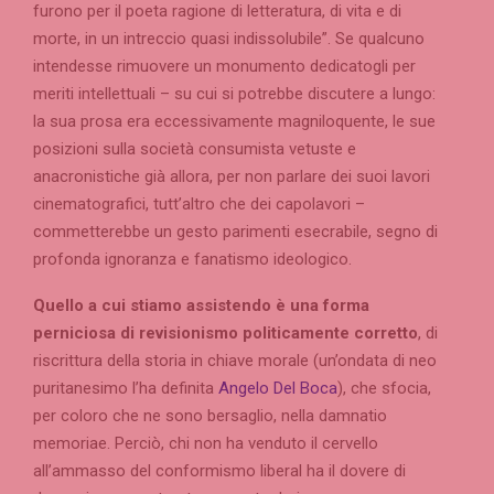
furono per il poeta ragione di letteratura, di vita e di
morte, in un intreccio quasi indissolubile”. Se qualcuno
intendesse rimuovere un monumento dedicatogli per
meriti intellettuali – su cui si potrebbe discutere a lungo:
la sua prosa era eccessivamente magniloquente, le sue
posizioni sulla società consumista vetuste e
anacronistiche già allora, per non parlare dei suoi lavori
cinematografici, tutt’altro che dei capolavori –
commetterebbe un gesto parimenti esecrabile, segno di
profonda ignoranza e fanatismo ideologico.
Quello a cui stiamo assistendo è una forma
perniciosa di revisionismo politicamente corretto
, di
riscrittura della storia in chiave morale (un’ondata di neo
puritanesimo l’ha definita
Angelo Del Boca
), che sfocia,
per coloro che ne sono bersaglio, nella damnatio
memoriae. Perciò, chi non ha venduto il cervello
all’ammasso del conformismo liberal ha il dovere di