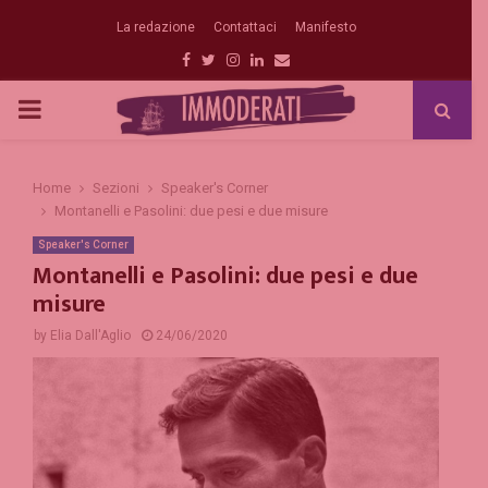
La redazione
Contattaci
Manifesto
Facebook
Twitter
Instagram
Linkedin
Email
PRIMARY
MENU
Home
Sezioni
Speaker's Corner
Montanelli e Pasolini: due pesi e due misure
Speaker's Corner
Montanelli e Pasolini: due pesi e due
misure
by
Elia Dall'Aglio
24/06/2020