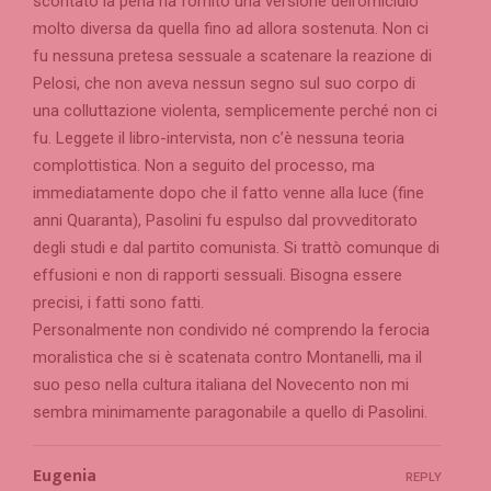
scontato la pena ha fornito una versione dell’omicidio
molto diversa da quella fino ad allora sostenuta. Non ci
fu nessuna pretesa sessuale a scatenare la reazione di
Pelosi, che non aveva nessun segno sul suo corpo di
una colluttazione violenta, semplicemente perché non ci
fu. Leggete il libro-intervista, non c’è nessuna teoria
complottistica. Non a seguito del processo, ma
immediatamente dopo che il fatto venne alla luce (fine
anni Quaranta), Pasolini fu espulso dal provveditorato
degli studi e dal partito comunista. Si trattò comunque di
effusioni e non di rapporti sessuali. Bisogna essere
precisi, i fatti sono fatti.
Personalmente non condivido né comprendo la ferocia
moralistica che si è scatenata contro Montanelli, ma il
suo peso nella cultura italiana del Novecento non mi
sembra minimamente paragonabile a quello di Pasolini.
Eugenia
REPLY