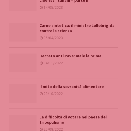
Liberisti Italiani – parte II
14/05/2023
Carne sintetica: il ministro Lollobrigida
contro la scienza
05/04/2023
Decreto anti-rave: male la prima
04/11/2022
Il mito della sovranità alimentare
29/10/2022
La difficoltà di votare nel paese del
tripopulismo
25/08/2022