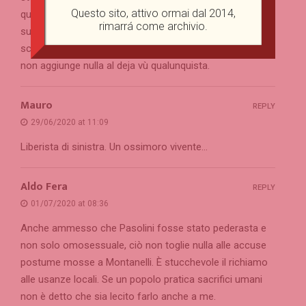
Questo sito, attivo ormai dal 2014,
questo scritto della stessa pratica qualunquista e
rimarrá come archivio.
superficiale. Nel complesso un cattivo modo di
sceverare o dimostrare una tesi. Spiace, ma la lettura
non aggiunge nulla al deja vù qualunquista.
Mauro
REPLY
29/06/2020 at 11:09
Liberista di sinistra. Un ossimoro vivente…
Aldo Fera
REPLY
01/07/2020 at 08:36
Anche ammesso che Pasolini fosse stato pederasta e
non solo omosessuale, ciò non toglie nulla alle accuse
postume mosse a Montanelli. È stucchevole il richiamo
alle usanze locali. Se un popolo pratica sacrifici umani
non è detto che sia lecito farlo anche a me.