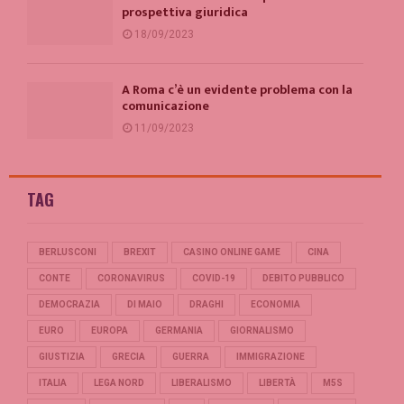
prospettiva giuridica
18/09/2023
A Roma c’è un evidente problema con la
comunicazione
11/09/2023
TAG
BERLUSCONI
BREXIT
CASINO ONLINE GAME
CINA
CONTE
CORONAVIRUS
COVID-19
DEBITO PUBBLICO
DEMOCRAZIA
DI MAIO
DRAGHI
ECONOMIA
EURO
EUROPA
GERMANIA
GIORNALISMO
GIUSTIZIA
GRECIA
GUERRA
IMMIGRAZIONE
ITALIA
LEGA NORD
LIBERALISMO
LIBERTÀ
M5S