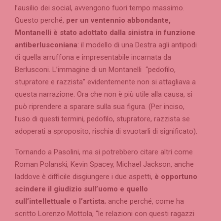
l’ausilio dei social, avvengono fuori tempo massimo.
Questo perché,
per un ventennio abbondante,
Montanelli è stato adottato dalla sinistra in funzione
antiberlusconiana
: il modello di una Destra agli antipodi
di quella arruffona e impresentabile incarnata da
Berlusconi. L’immagine di un Montanelli “pedofilo,
stupratore e razzista” evidentemente non si attagliava a
questa narrazione. Ora che non è più utile alla causa, si
può riprendere a sparare sulla sua figura. (Per inciso,
l’uso di questi termini, pedofilo, stupratore, razzista se
adoperati a sproposito, rischia di svuotarli di significato).
Tornando a Pasolini, ma si potrebbero citare altri come
Roman Polanski, Kevin Spacey, Michael Jackson, anche
laddove è difficile disgiungere i due aspetti,
è opportuno
scindere il giudizio sull’uomo e quello
sull’intellettuale o l’artista
; anche perché, come ha
scritto Lorenzo Mottola, “le relazioni con questi ragazzi