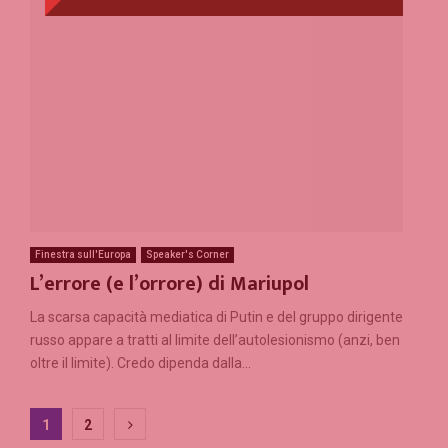
Finestra sull'Europa
Speaker's Corner
L’errore (e l’orrore) di Mariupol
La scarsa capacità mediatica di Putin e del gruppo dirigente
russo appare a tratti al limite dell’autolesionismo (anzi, ben
oltre il limite). Credo dipenda dalla...
Paginazione
1
2