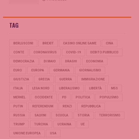
TAG
BERLUSCONI
BREXIT
CASINO ONLINE GAME
CINA
CONTE
CORONAVIRUS
COVID-19
DEBITO PUBBLICO
DEMOCRAZIA
DI MAIO
DRAGHI
ECONOMIA
EURO
EUROPA
GERMANIA
GIORNALISMO
GIUSTIZIA
GRECIA
GUERRA
IMMIGRAZIONE
ITALIA
LEGA NORD
LIBERALISMO
LIBERTÀ
M5S
MERKEL
OCCIDENTE
PD
POLITICA
POPULISMO
PUTIN
REFERENDUM
RENZI
REPUBBLICA
RUSSIA
SALVINI
SCUOLA
STORIA
TERRORISMO
TRUMP
TURCHIA
UCRAINA
UE
UNIONE EUROPEA
USA