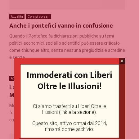
Attualità
Corsivi corsari
Anche i pontefici vanno in confusione
Quando il Pontefice fa dichiarazioni pubbliche su temi
politici, economici, sociali o scientifici può essere criticato
come chiunque altro, senza nessuna pregiudiziale acredine
e senza...
×
Immoderati con Liberi
Attualità
Medio-Oriente senza veli
Oltre le Illusioni!
La Guerra in Ucraina: implicazioni per il
Medio-Oriente
Medio-Oriente Senza Veli è una finestra sul passato ed il
Ci siamo trasferiti su Liberi Oltre le
Illusioni (
link alla sezione
).
futuro della realtà islamica dalla sua culla. Un’idea nata per
caso dall’incontro tra un viaggiatore...
Questo sito, attivo ormai dal 2014,
rimarrá come archivio.