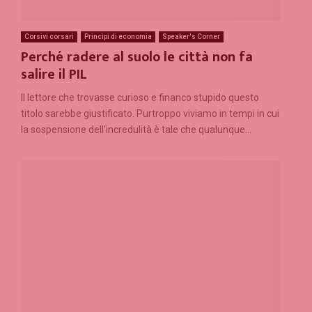
Corsivi corsari
Princìpi di economia
Speaker's Corner
Perché radere al suolo le città non fa
salire il PIL
Il lettore che trovasse curioso e financo stupido questo
titolo sarebbe giustificato. Purtroppo viviamo in tempi in cui
la sospensione dell’incredulità è tale che qualunque...