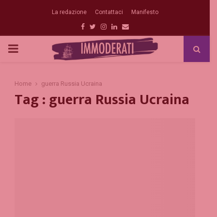
La redazione
Contattaci
Manifesto
Facebook
Twitter
Instagram
Linkedin
Email
PRIMARY
MENU
Home
guerra Russia Ucraina
Tag : guerra Russia Ucraina