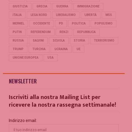
GIUSTIZIA
GRECIA
GUERRA
IMMIGRAZIONE
ITALIA
LEGA NORD
LIBERALISMO
LIBERTÀ
M5S
MERKEL
OCCIDENTE
PD
POLITICA
POPULISMO
PUTIN
REFERENDUM
RENZI
REPUBBLICA
RUSSIA
SALVINI
SCUOLA
STORIA
TERRORISMO
TRUMP
TURCHIA
UCRAINA
UE
UNIONE EUROPEA
USA
NEWSLETTER
Iscriviti alla nostra Mailing List per
ricevere la nostra rassegna settimanale!
Indirizzo email: