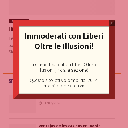
Terza pagina
×
Hiroshima e Nagasaki
Immoderati con Liberi
Il 6 e il 9 agosto si compiono settanta anni dal lancio delle
Oltre le Illusioni!
bombe atomiche rispettivamente su Hiroshima e Nagasaki.
Sicuramente stampa e media internazionali saranno...
Ci siamo trasferiti su Liberi Oltre le
Illusioni (
link alla sezione
).
SPEAKER'S CORNER
Questo sito, attivo ormai dal 2014,
rimarrá come archivio.
Example Post for WordPress
01/07/2025
Ventajas de los casinos online sin