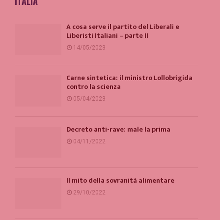
ITALIA
A cosa serve il partito del Liberali e
Liberisti Italiani – parte II
14/05/2023
Carne sintetica: il ministro Lollobrigida
contro la scienza
05/04/2023
Decreto anti-rave: male la prima
04/11/2022
Il mito della sovranità alimentare
29/10/2022