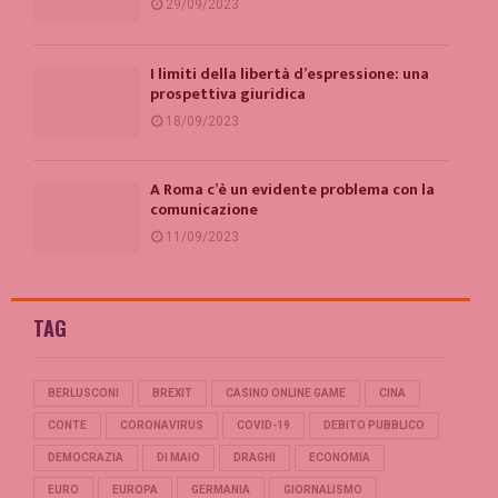
29/09/2023
I limiti della libertà d’espressione: una
prospettiva giuridica
18/09/2023
A Roma c’è un evidente problema con la
comunicazione
11/09/2023
TAG
BERLUSCONI
BREXIT
CASINO ONLINE GAME
CINA
CONTE
CORONAVIRUS
COVID-19
DEBITO PUBBLICO
DEMOCRAZIA
DI MAIO
DRAGHI
ECONOMIA
EURO
EUROPA
GERMANIA
GIORNALISMO