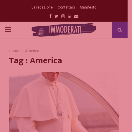
La redazione
Contattaci
Manifesto
Facebook
Twitter
Instagram
Linkedin
Email
PRIMARY
MENU
Home
America
Tag : America