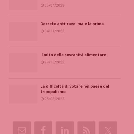
05/04/2023
Decreto anti-rave: male la prima
04/11/2022
Il mito della sovranità alimentare
29/10/2022
La difficoltà di votare nel paese del
tripopulismo
25/08/2022