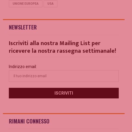
UNIONE EUROPEA
USA
NEWSLETTER
Iscriviti alla nostra Mailing List per
ricevere la nostra rassegna settimanale!
Indirizzo email:
RIMANI CONNESSO