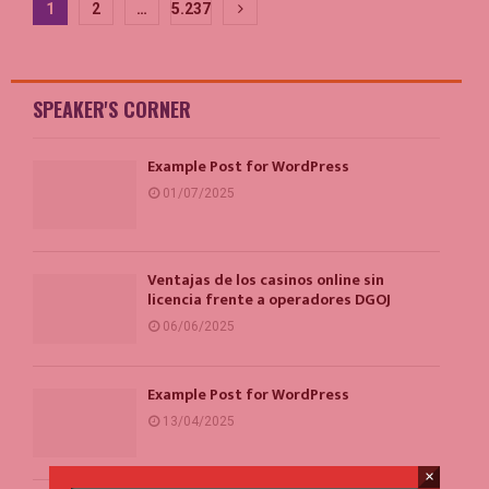
Paginazione
1
2
…
5.237
degli
articoli
SPEAKER'S CORNER
Example Post for WordPress
01/07/2025
Ventajas de los casinos online sin
licencia frente a operadores DGOJ
06/06/2025
Example Post for WordPress
13/04/2025
×