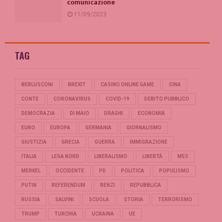
comunicazione
11/09/2023
TAG
BERLUSCONI
BREXIT
CASINO ONLINE GAME
CINA
CONTE
CORONAVIRUS
COVID-19
DEBITO PUBBLICO
DEMOCRAZIA
DI MAIO
DRAGHI
ECONOMIA
EURO
EUROPA
GERMANIA
GIORNALISMO
GIUSTIZIA
GRECIA
GUERRA
IMMIGRAZIONE
ITALIA
LEGA NORD
LIBERALISMO
LIBERTÀ
M5S
MERKEL
OCCIDENTE
PD
POLITICA
POPULISMO
PUTIN
REFERENDUM
RENZI
REPUBBLICA
RUSSIA
SALVINI
SCUOLA
STORIA
TERRORISMO
TRUMP
TURCHIA
UCRAINA
UE