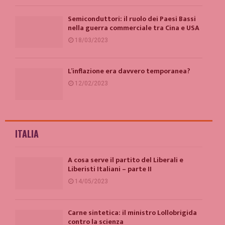
Semiconduttori: il ruolo dei Paesi Bassi
nella guerra commerciale tra Cina e USA
18/03/2023
L’inflazione era davvero temporanea?
12/02/2023
ITALIA
A cosa serve il partito del Liberali e
Liberisti Italiani – parte II
14/05/2023
Carne sintetica: il ministro Lollobrigida
contro la scienza