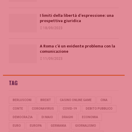
I limiti della libertà d’espressione: una
prospettiva giuridica
18/09/2023
A Roma c’è un evidente problema con la
comunicazione
11/09/2023
TAG
BERLUSCONI
BREXIT
CASINO ONLINE GAME
CINA
CONTE
CORONAVIRUS
COVID-19
DEBITO PUBBLICO
DEMOCRAZIA
DI MAIO
DRAGHI
ECONOMIA
EURO
EUROPA
GERMANIA
GIORNALISMO