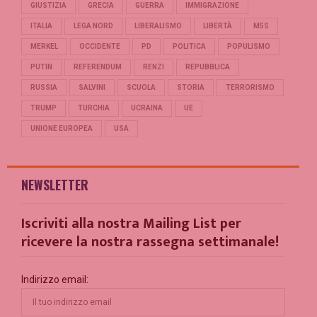
GIUSTIZIA
GRECIA
GUERRA
IMMIGRAZIONE
ITALIA
LEGA NORD
LIBERALISMO
LIBERTÀ
M5S
MERKEL
OCCIDENTE
PD
POLITICA
POPULISMO
PUTIN
REFERENDUM
RENZI
REPUBBLICA
RUSSIA
SALVINI
SCUOLA
STORIA
TERRORISMO
TRUMP
TURCHIA
UCRAINA
UE
UNIONE EUROPEA
USA
NEWSLETTER
Iscriviti alla nostra Mailing List per
ricevere la nostra rassegna settimanale!
Indirizzo email: