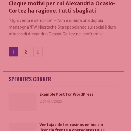
Cinque motivi per cui Alexandria Ocasio-
Cortez ha ragione. Tutti sbagliati
“Ogni verità è semplice”. – Non è questa una doppia
menzogna?F.W. Nieztsche Sta spopolando sui social il duro
attacco di Alexandria Ocasio-Cortez nei confronti di...
Paginazione
1
2
degli
articoli
SPEAKER'S CORNER
Example Post for WordPress
01/07/2025
Ventajas de los casinos online sin
licencia frente a operadores DGOJ