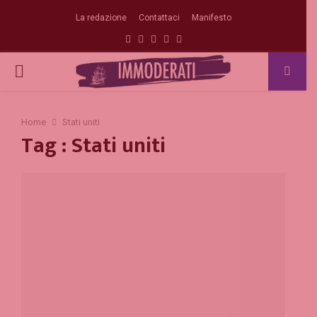
La redazione
Contattaci
Manifesto
Facebook
Twitter
Instagram
Linkedin
Email
PRIMARY
MENU
Home
Stati uniti
Tag : Stati uniti