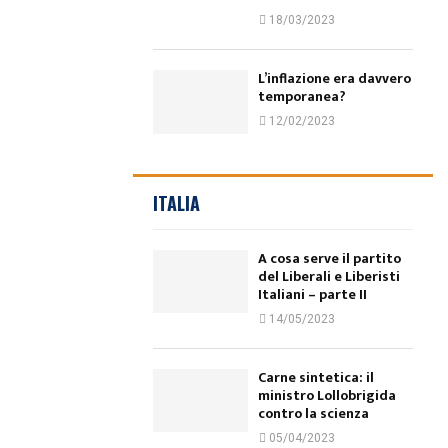
18/03/2023
L’inflazione era davvero
temporanea?
12/02/2023
ITALIA
A cosa serve il partito
del Liberali e Liberisti
Italiani – parte II
14/05/2023
Carne sintetica: il
ministro Lollobrigida
contro la scienza
05/04/2023