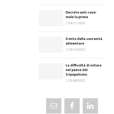
Decreto anti-rave:
male la prima
04/11/2022
Il mito della sovranità
alimentare
29/10/2022
La difficoltà di votare
nel paese del
tripopulismo
25/08/2022