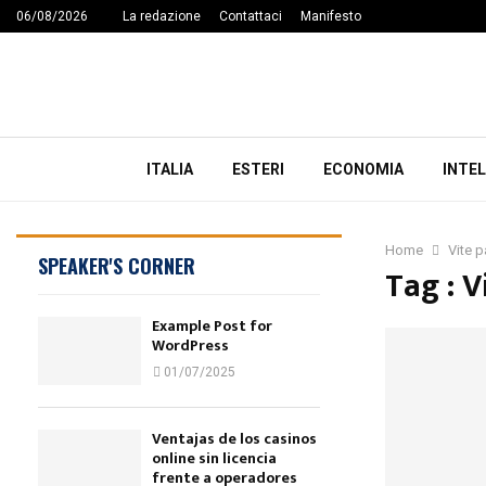
06/08/2026
La redazione
Contattaci
Manifesto
ITALIA
ESTERI
ECONOMIA
INTEL
Home
Vite p
SPEAKER'S CORNER
Tag : V
Example Post for
WordPress
01/07/2025
Ventajas de los casinos
online sin licencia
frente a operadores