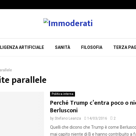
LIGENZA ARTIFICIALE
SANITÀ
FILOSOFIA
TERZA PAG
arallele
ite parallele
Politica interna
Perché Trump c’entra poco o ni
Berlusconi
by
Stefano Leanza
14/03/2016
2
Quelli che dicono che Trump è come Berlusc
mai capito niente di B e hanno contribuito a f