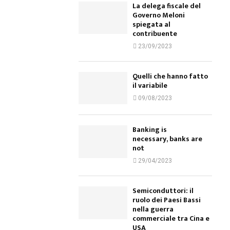
La delega fiscale del
Governo Meloni
spiegata al
contribuente
23/09/2023
Quelli che hanno fatto
il variabile
09/08/2023
Banking is
necessary, banks are
not
29/04/2023
Semiconduttori: il
ruolo dei Paesi Bassi
nella guerra
commerciale tra Cina e
USA