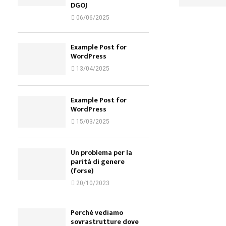
DGOJ
06/06/2025
Example Post for
WordPress
13/04/2025
Example Post for
WordPress
15/03/2025
Un problema per la
parità di genere
(forse)
20/10/2023
Perché vediamo
sovrastrutture dove