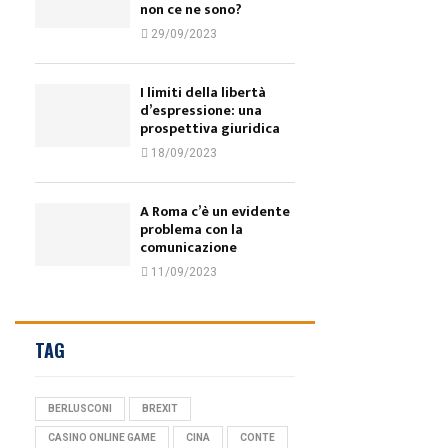
non ce ne sono?
29/09/2023
I limiti della libertà
d’espressione: una
prospettiva giuridica
18/09/2023
A Roma c’è un evidente
problema con la
comunicazione
11/09/2023
TAG
BERLUSCONI
BREXIT
CASINO ONLINE GAME
CINA
CONTE