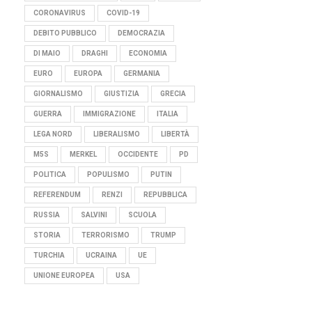
CORONAVIRUS
COVID-19
DEBITO PUBBLICO
DEMOCRAZIA
DI MAIO
DRAGHI
ECONOMIA
EURO
EUROPA
GERMANIA
GIORNALISMO
GIUSTIZIA
GRECIA
GUERRA
IMMIGRAZIONE
ITALIA
LEGA NORD
LIBERALISMO
LIBERTÀ
M5S
MERKEL
OCCIDENTE
PD
POLITICA
POPULISMO
PUTIN
REFERENDUM
RENZI
REPUBBLICA
RUSSIA
SALVINI
SCUOLA
STORIA
TERRORISMO
TRUMP
TURCHIA
UCRAINA
UE
UNIONE EUROPEA
USA