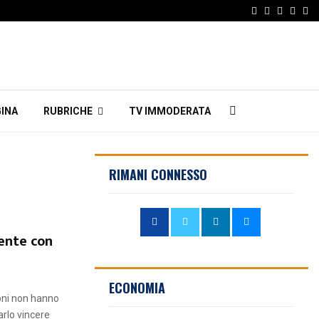
Facebook
Twitter
Instagr
Linke
Em
INA
RUBRICHE
TV IMMODERATA
RIMANI CONNESSO
ente con
ECONOMIA
oni non hanno
arlo vincere