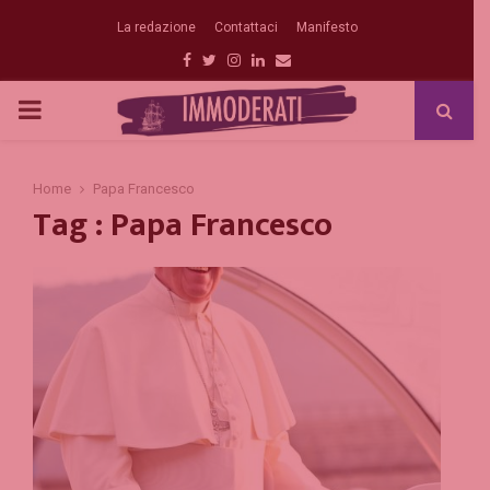
La redazione
Contattaci
Manifesto
Facebook
Twitter
Instagram
Linkedin
Email
PRIMARY
MENU
Home
Papa Francesco
Tag : Papa Francesco