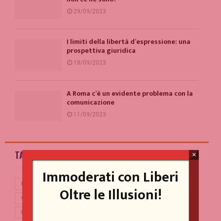
29/09/2023
I limiti della libertà d’espressione: una
prospettiva giuridica
18/09/2023
A Roma c’è un evidente problema con la
comunicazione
11/09/2023
TAG
×
Immoderati con Liberi
BERLUSCONI
BREXIT
CASINO ONLINE GAME
CINA
Oltre le Illusioni!
CONTE
CORONAVIRUS
COVID-19
DEBITO PUBBLICO
DEMOCRAZIA
DI MAIO
DRAGHI
ECONOMIA