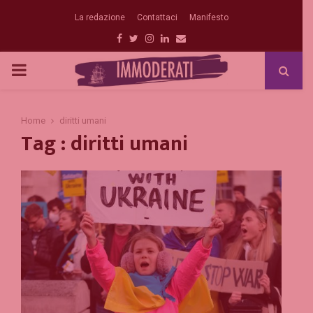
La redazione
Contattaci
Manifesto
Facebook
Twitter
Instagram
Linkedin
Email
PRIMARY
MENU
Home
diritti umani
Tag : diritti umani