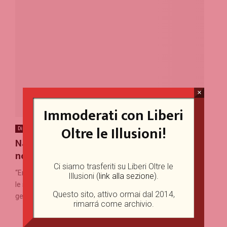
×
Immoderati con Liberi
Oltre le Illusioni!
Diritti civili
Terza pagina
Nascere in un campo di concentramento
nordcoreano
Ci siamo trasferiti su Liberi Oltre le
“Ero più fedele alle guardie che alla mia famiglia; eravamo
Illusioni (
link alla sezione
).
le spie gli uni degli altri. So che se racconterò la verità la
Questo sito, attivo ormai dal 2014,
gente mi...
rimarrá come archivio.