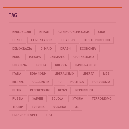
TAG
BERLUSCONI
BREXIT
CASINO ONLINE GAME
CINA
CONTE
CORONAVIRUS
COVID-19
DEBITO PUBBLICO
DEMOCRAZIA
DI MAIO
DRAGHI
ECONOMIA
EURO
EUROPA
GERMANIA
GIORNALISMO
GIUSTIZIA
GRECIA
GUERRA
IMMIGRAZIONE
ITALIA
LEGA NORD
LIBERALISMO
LIBERTÀ
M5S
MERKEL
OCCIDENTE
PD
POLITICA
POPULISMO
PUTIN
REFERENDUM
RENZI
REPUBBLICA
RUSSIA
SALVINI
SCUOLA
STORIA
TERRORISMO
TRUMP
TURCHIA
UCRAINA
UE
UNIONE EUROPEA
USA