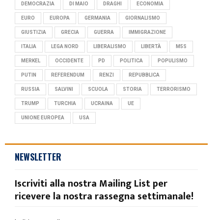
DEMOCRAZIA
DI MAIO
DRAGHI
ECONOMIA
EURO
EUROPA
GERMANIA
GIORNALISMO
GIUSTIZIA
GRECIA
GUERRA
IMMIGRAZIONE
ITALIA
LEGA NORD
LIBERALISMO
LIBERTÀ
M5S
MERKEL
OCCIDENTE
PD
POLITICA
POPULISMO
PUTIN
REFERENDUM
RENZI
REPUBBLICA
RUSSIA
SALVINI
SCUOLA
STORIA
TERRORISMO
TRUMP
TURCHIA
UCRAINA
UE
UNIONE EUROPEA
USA
NEWSLETTER
Iscriviti alla nostra Mailing List per
ricevere la nostra rassegna settimanale!