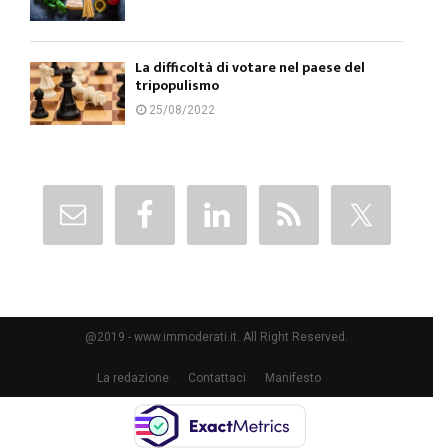
La difficoltà di votare nel paese del
tripopulismo
25/08/2022
@2019 - www.immoderati.it. All Right Reserved.
La redazione
Contattaci
Manifesto