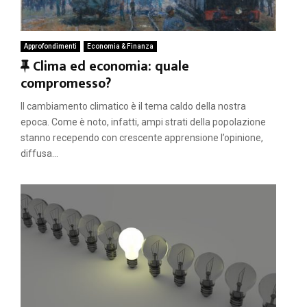
Approfondimenti
Economia & Finanza
F
Clima ed economia: quale
e
compromesso?
a
Il cambiamento climatico è il tema caldo della nostra
t
epoca. Come è noto, infatti, ampi strati della popolazione
u
stanno recependo con crescente apprensione l’opinione,
r
diffusa...
e
d