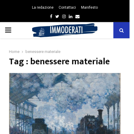
La redazione
Contattaci
Manifesto
Facebook
Twitter
Instagram
Linkedin
Email
PRIMARY
MENU
Home
benessere materiale
Tag : benessere materiale