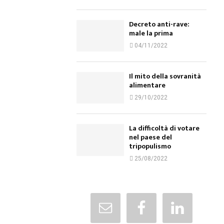
Decreto anti-rave:
male la prima
04/11/2022
Il mito della sovranità
alimentare
29/10/2022
La difficoltà di votare
nel paese del
tripopulismo
25/08/2022