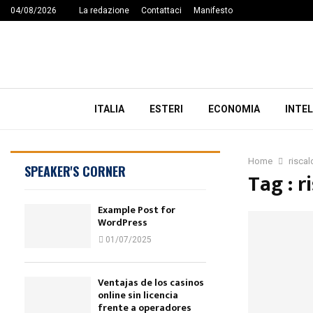
04/08/2026
La redazione
Contattaci
Manifesto
ITALIA
ESTERI
ECONOMIA
INTEL
Home
risca
SPEAKER'S CORNER
Tag : 
Example Post for
WordPress
01/07/2025
Ventajas de los casinos
online sin licencia
frente a operadores