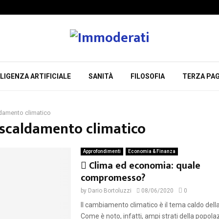
LIGENZA ARTIFICIALE
SANITÀ
FILOSOFIA
TERZA PAG
ldamento climatico
riscaldamento climatico
Approfondimenti
Economia & Finanza
F
Clima ed economia: quale
e
compromesso?
a
by
Dario Bortoluzzi
08/06/2020
0
t
Il cambiamento climatico è il tema caldo dell
u
Come è noto, infatti, ampi strati della popol