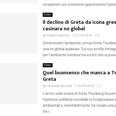
r
recependo con crescente apprensione l’opinion
e
d
Esteri
Il declino di Greta da icona gre
casinara no global
by
Roberto Santoro
21/10/2019
0
Dimenticate l’ambiente, ormai Greta Thunber
una no global qualsiasi. Sul suo profilo Instagr
per l’ambiente svedese ha scritto che si posso
Esteri
Quel buonsenso che manca a T
Greta
by
Leonardo Accardi
29/09/2019
1
L’arrivo sulla scena di Greta Thunberg ha p
l’opinione pubblica mondiale si focalizzasse 
ambientali e, inevitabilmente, ha creato una
tra i...