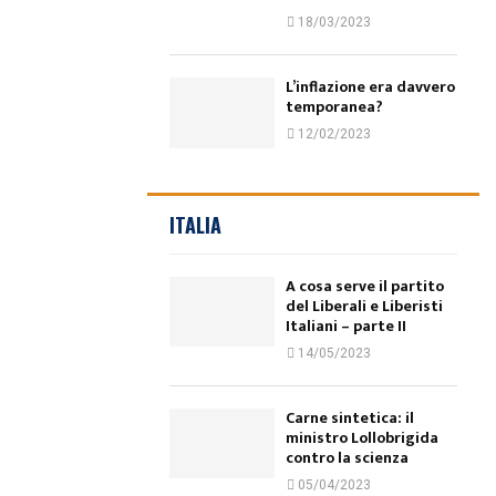
18/03/2023
L’inflazione era davvero
temporanea?
12/02/2023
ITALIA
A cosa serve il partito
del Liberali e Liberisti
Italiani – parte II
14/05/2023
Carne sintetica: il
ministro Lollobrigida
contro la scienza
05/04/2023