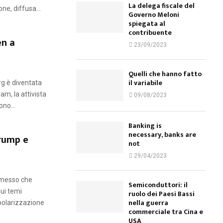
La delega fiscale del
e, diffusa...
Governo Meloni
spiegata al
contribuente
en a
23/09/2023
Quelli che hanno fatto
il variabile
g è diventata
am, la attivista
09/08/2023
no...
Banking is
necessary, banks are
rump e
not
29/04/2023
ermesso che
Semiconduttori: il
sui temi
ruolo dei Paesi Bassi
nella guerra
 polarizzazione
commerciale tra Cina e
USA