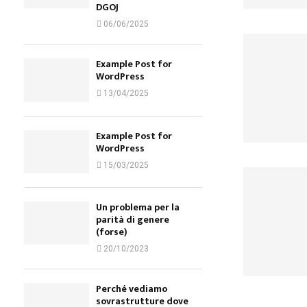
DGOJ
06/06/2025
Example Post for
WordPress
13/04/2025
Example Post for
WordPress
15/03/2025
Un problema per la
parità di genere
(forse)
20/10/2023
Perché vediamo
sovrastrutture dove