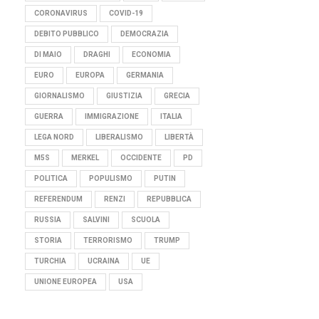
CORONAVIRUS
COVID-19
DEBITO PUBBLICO
DEMOCRAZIA
DI MAIO
DRAGHI
ECONOMIA
EURO
EUROPA
GERMANIA
GIORNALISMO
GIUSTIZIA
GRECIA
GUERRA
IMMIGRAZIONE
ITALIA
LEGA NORD
LIBERALISMO
LIBERTÀ
M5S
MERKEL
OCCIDENTE
PD
POLITICA
POPULISMO
PUTIN
REFERENDUM
RENZI
REPUBBLICA
RUSSIA
SALVINI
SCUOLA
STORIA
TERRORISMO
TRUMP
TURCHIA
UCRAINA
UE
UNIONE EUROPEA
USA