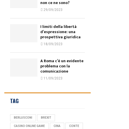
non ce ne sono?
29/09/2023
I limiti della libertà
d’espressione: una
prospettiva giuridica
18/09/2023
A Roma c’è un evidente
problema con la
comunicazione
11/09/2023
TAG
BERLUSCONI
BREXIT
CASINO ONLINE GAME
CINA
CONTE