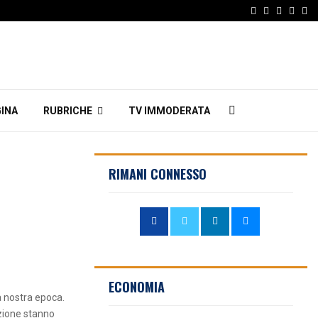
Facebook
Twitter
Instagr
Linke
Em
INA
RUBRICHE
TV IMMODERATA
RIMANI CONNESSO
ECONOMIA
a nostra epoca.
azione stanno