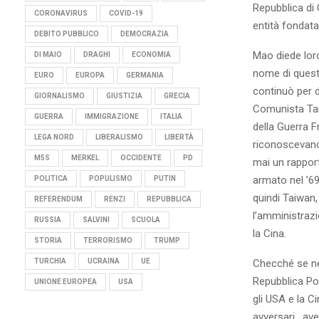
Repubblica di 
CORONAVIRUS
COVID-19
entità fondata
DEBITO PUBBLICO
DEMOCRAZIA
Mao diede loro
DI MAIO
DRAGHI
ECONOMIA
nome di quest’
EURO
EUROPA
GERMANIA
continuò per d
GIORNALISMO
GIUSTIZIA
GRECIA
Comunista Taiw
GUERRA
IMMIGRAZIONE
ITALIA
della Guerra F
LEGA NORD
LIBERALISMO
LIBERTÀ
riconoscevano
M5S
MERKEL
OCCIDENTE
PD
mai un rapport
armato nel ’69
POLITICA
POPULISMO
PUTIN
quindi Taiwan,
REFERENDUM
RENZI
REPUBBLICA
l’amministrazi
RUSSIA
SALVINI
SCUOLA
la Cina.
STORIA
TERRORISMO
TRUMP
Checché se ne 
TURCHIA
UCRAINA
UE
Repubblica Pop
UNIONE EUROPEA
USA
gli USA e la C
avversari , a