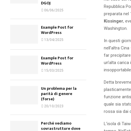
DGOJ
Repubblica Po
06/06/2025
preparata nel 
Kissinger
, ev
Example Post for
Washington.
WordPress
13/04/2025
In questi giorn
nell’altra Cin
far precipitar
Example Post for
un’alta carica 
WordPress
insopportabile
15/03/2025
Detta brevemen
Un problema per la
plasticamente 
parità di genere
funzione antis
(forse)
quale sia stat
20/10/2023
rossa sia dai c
Perché vediamo
L’isola di Tai
sovrastrutture dove
tempo. Nell’et