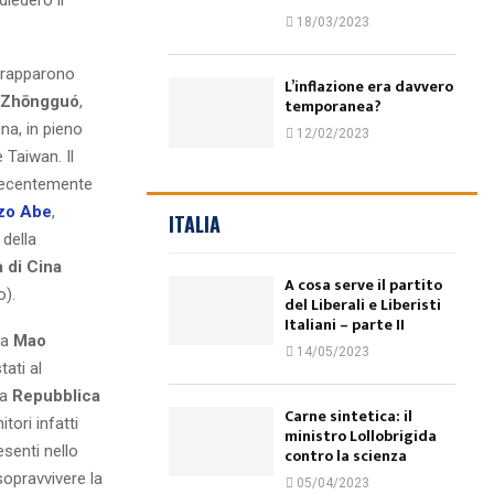
18/03/2023
strapparono
L’inflazione era davvero
Zhōngguó
,
temporanea?
na, in pieno
12/02/2023
e Taiwan. Il
 recentemente
zo Abe
,
ITALIA
 della
 di Cina
A cosa serve il partito
o).
del Liberali e Liberisti
Italiani – parte II
da
Mao
14/05/2023
tati al
la
Repubblica
Carne sintetica: il
tori infatti
ministro Lollobrigida
esenti nello
contro la scienza
sopravvivere la
05/04/2023