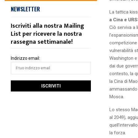
NEWSLETTER
La tattica kis
a Cina e URSS
Iscriviti alla nostra Mailing
Ciò serviva a 
List per ricevere la nostra
l’espansionis
rassegna settimanale!
competizione 
vulnerabilità s
Washington e 
Indirizzo email:
dai due govern
contesto, la 
la Cina di Mao
ammassando tru
Mosca.
Lo stesso Mao 
al 2049), agg
quell’interval
la forza.