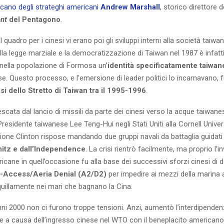
ecano degli strateghi americani
Andrew Marshall
, storico direttore de
nt
del Pentagono
.
 quadro per i cinesi vi erano poi gli sviluppi interni alla società taiw
ella legge marziale e la democratizzazione di Taiwan nel 1987 è infat
 nella popolazione di Formosa un’
identità specificatamente taiwa
se. Questo processo, e l’emersione di leader politici lo incarnavano, 
si dello Stretto di Taiwan tra il 1995-1996
.
scata dal lancio di missili da parte dei cinesi verso la acque taiwanes
 Presidente taiwanese Lee Teng-Hui negli Stati Uniti alla Cornell Univers
one Clinton rispose mandando due gruppi navali da battaglia guidati 
mitz e dall’Independence
. La crisi rientrò facilmente, ma proprio l’in
icane in quell’occasione fu alla base dei successivi sforzi cinesi di d
i-Access/Aeria Denial (A2/D2)
per impedire ai mezzi della marina 
quillamente nei mari che bagnano la Cina.
nni 2000 non ci furono troppe tensioni. Anzi, aumentò l’interdipend
he a causa dell’ingresso cinese nel WTO con il beneplacito americano