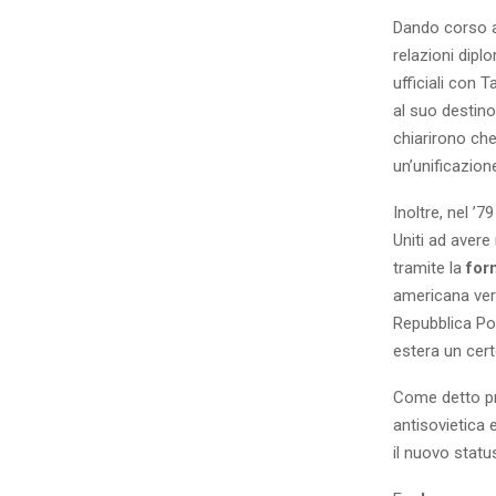
Dando corso al
relazioni dipl
ufficiali con 
al suo destino
chiarirono che
un’unificazion
Inoltre, nel ’
Uniti ad avere
tramite la
for
americana vers
Repubblica Pop
estera un cert
Come detto pri
antisovietica 
il nuovo statu