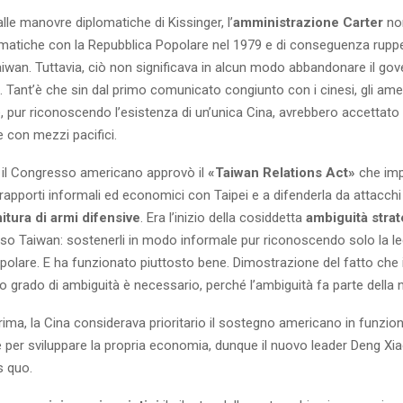
le manovre diplomatiche di Kissinger, l’
amministrazione Carter
nor
omatiche con la Repubblica Popolare nel 1979 e di conseguenza ruppe 
Taiwan. Tuttavia, ciò non significava in alcun modo abbandonare il gov
. Tant’è che sin dal primo comunicato congiunto con i cinesi, gli ame
, pur riconoscendo l’esistenza di un’unica Cina, avrebbero accettato
e con mezzi pacifici.
79 il Congresso americano approvò il
«Taiwan Relations Act»
che imp
 rapporti informali ed economici con Taipei e a difenderla da attacch
nitura di armi difensive
. Era l’inizio della cosiddetta
ambiguità strat
o Taiwan: sostenerli in modo informale pur riconoscendo solo la leg
olare. E ha funzionato piuttosto bene. Dimostrazione del fatto che i
o grado di ambiguità è necessario, perché l’ambiguità fa parte della
ma, la Cina considerava prioritario il sostegno americano in funzio
e per sviluppare la propria economia, dunque il nuovo leader Deng Xi
s quo.