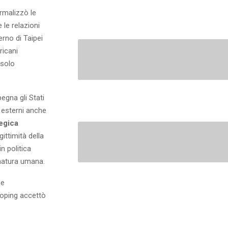
malizzò le
le relazioni
erno di Taipei
ricani
 solo
egna gli Stati
i esterni anche
egica
ittimità della
n politica
 natura umana.
ne
aoping accettò