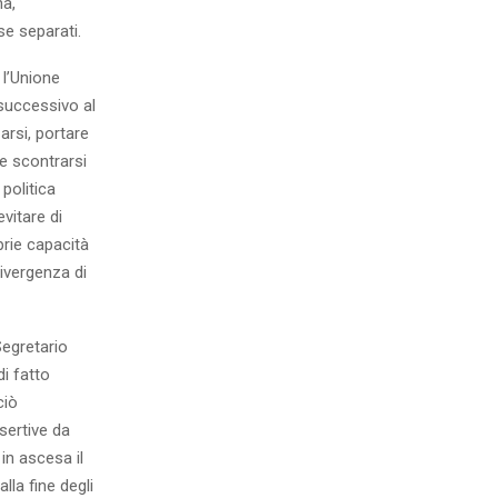
na,
e separati.
 l’Unione
 successivo al
arsi, portare
e scontrarsi
 politica
vitare di
rie capacità
ivergenza di
Segretario
di fatto
ciò
ssertive da
 in ascesa il
la fine degli