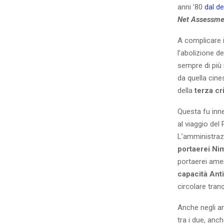
anni ’80
dal d
Net Assessme
A complicare il
l’abolizione d
sempre di più
da quella cine
della
terza cri
Questa fu inne
al viaggio del
L’amministrazi
portaerei Ni
portaerei amer
capacità Ant
circolare tran
Anche negli a
tra i due, anc