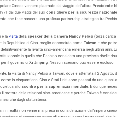
polare Cinese vennero plasmate dal viaggio dell’allora
Presidente N
1971 dai due viaggi del suo
consigliere per la sicurezza nazional
ento che fece nascere una proficua partnership strategica tra Pechi
i è la
visita
della
speaker della Camera Nancy Pelosi
(terza carica 
a – la Repubblica di Cina, meglio conosciuta come
Taiwan
– che potre
e definitivamente la rivalità sino-americana emersa negli ultimi anni. 
istituzionale in quella che Pechino considera una provincia ribelle risu
 per il governo di
Xi Jinping
. Nessun scenario può essere escluso.
te, la visita di Nancy Pelosi a Taiwan, dove è atterrata il 2 Agosto, 
come in cinquant’anni Cina e Stati Uniti sono passati da una quasi-a
ovietica allo
scontro per la supremazia mondiale
. È dunque neces
o il motore delle relazioni sino-americane e perché Taiwan è conside
inesi che dagli statunitensi.
wan in realtà non venne mai presa in considerazione dall’impero cine
à moderna ci passarono prima gli europei, come i portoghesi, che le d