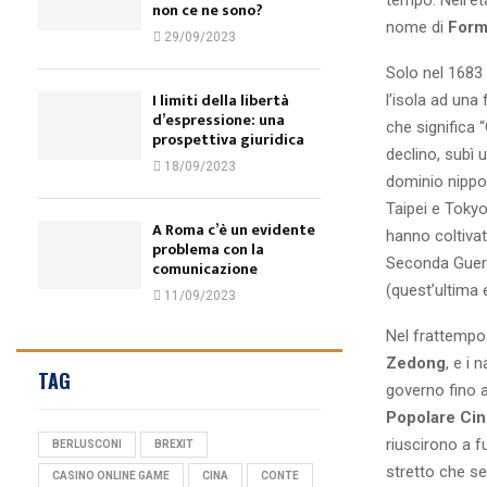
non ce ne sono?
nome di
Form
29/09/2023
Solo nel 1683 
I limiti della libertà
l’isola ad una 
d’espressione: una
che significa 
prospettiva giuridica
declino, subì 
18/09/2023
dominio nippo
Taipei e Tokyo
A Roma c’è un evidente
hanno coltivat
problema con la
Seconda Guerra
comunicazione
(quest’ultima e
11/09/2023
Nel frattempo 
Zedong
, e i 
TAG
governo fino 
Popolare Ci
riuscirono a f
BERLUSCONI
BREXIT
stretto che se
CASINO ONLINE GAME
CINA
CONTE