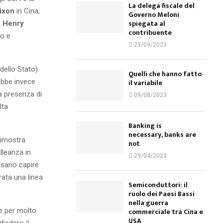
La delega fiscale del
ixon
in Cina,
Governo Meloni
spiegata al
e Henry
contribuente
no e
23/09/2023
dello Stato)
Quelli che hanno fatto
bbe invece
il variabile
La presenza di
09/08/2023
lta
Banking is
necessary, banks are
dimostra
not
lleanza in
29/04/2023
sario capire
rata una linea
Semiconduttori: il
ruolo dei Paesi Bassi
nella guerra
se per molto
commerciale tra Cina e
USA
iedero il