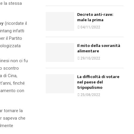
te la stessa
Decreto anti-rave:
male la prima
oy
(ricordate il
04/11/2022
ntang infatti
r il Partito
Il mito della sovranità
eologizzata
alimentare
29/10/2022
nesi non ci fu
no scontro
 di Cina,
La difficoltà di votare
nel paese del
’anni, finché
tripopulismo
cinamento con
25/08/2022
r tornare la
ger sapeva che
almente