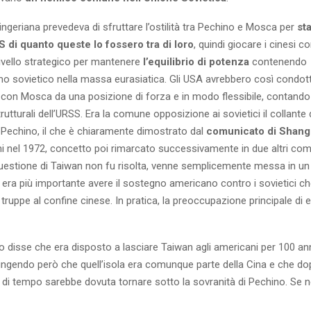
singeriana prevedeva di sfruttare l’ostilità tra Pechino e Mosca per
st
 di quanto queste lo fossero tra di loro
, quindi giocare i cinesi co
livello strategico per mantenere
l’equilibrio di potenza
contenendo
mo sovietico nella massa eurasiatica. Gli USA avrebbero così condott
con Mosca da una posizione di forza e in modo flessibile, contando 
trutturali dell’URSS. Era la comune opposizione ai sovietici il collante d
Pechino, il che è chiaramente dimostrato dal
comunicato di Shang
i nel 1972, concetto poi rimarcato successivamente in due altri comun
questione di Taiwan non fu risolta, venne semplicemente messa in un
 era più importante avere il sostegno americano contro i sovietici c
ppe al confine cinese. In pratica, la preoccupazione principale di 
disse che era disposto a lasciare Taiwan agli americani per 100 anni
iungendo però che quell’isola era comunque parte della Cina e che d
lo di tempo sarebbe dovuta tornare sotto la sovranità di Pechino. Se