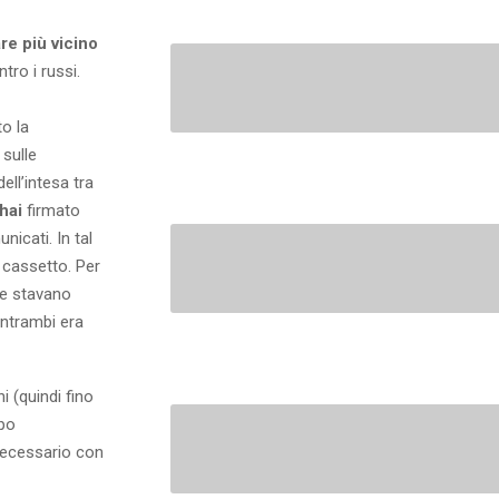
are più vicino
ntro i russi.
o la
sulle
ell’intesa tra
hai
firmato
icati. In tal
 cassetto. Per
he stavano
entrambi era
 (quindi fino
opo
 necessario con