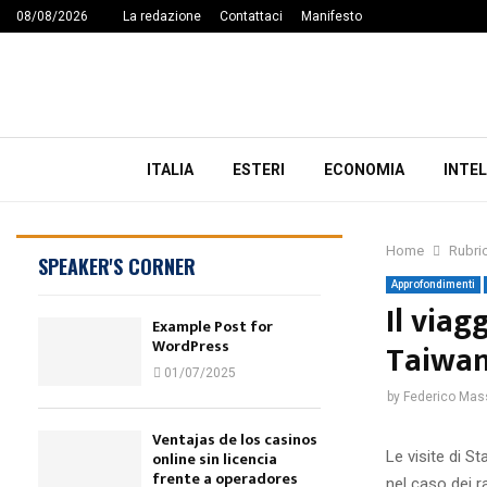
08/08/2026
La redazione
Contattaci
Manifesto
ITALIA
ESTERI
ECONOMIA
INTEL
Home
Rubri
SPEAKER'S CORNER
Approfondimenti
Il viag
Example Post for
WordPress
Taiwa
01/07/2025
by
Federico Mas
Ventajas de los casinos
Le visite di S
online sin licencia
frente a operadores
nel caso dei r