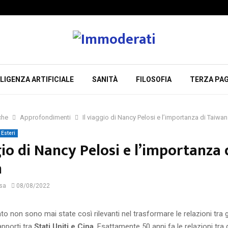
LIGENZA ARTIFICIALE
SANITÀ
FILOSOFIA
TERZA PAG
che
Approfondimenti
Il viaggio di Nancy Pelosi e l’importanza di Taiwan
Esteri
gio di Nancy Pelosi e l’importanza 
n
sa
08/08/2022
tato non sono mai state così rilevanti nel trasformare le relazioni tra 
apporti tra
Stati Uniti e Cina
. Esattamente 50 anni fa le relazioni tra 