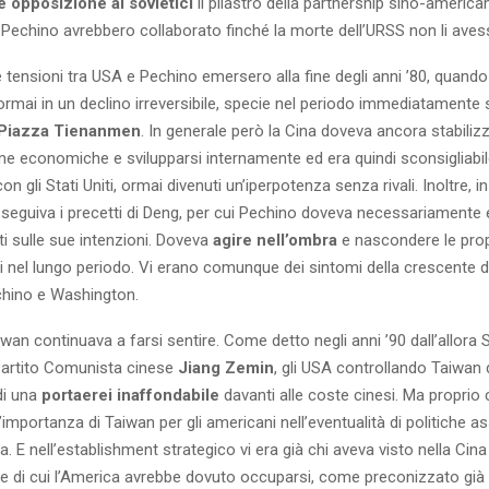
 opposizione ai sovietici
il pilastro della partnership sino-america
Pechino avrebbero collaborato finché la morte dell’URSS non li avess
me tensioni tra USA e Pechino emersero alla fine degli anni ’80, quando
ormai in un declino irreversibile, specie nel periodo immediatamente
 Piazza Tienanmen
. In generale però la Cina doveva ancora stabilizz
rme economiche e svilupparsi internamente ed era quindi sconsigliabil
 gli Stati Uniti, ormai divenuti un’iperpotenza senza rivali. Inoltre, in
 seguiva i precetti di Deng, per cui Pechino doveva necessariamente e
i sulle sue intenzioni. Doveva
agire nell’ombra
e nascondere le prop
i nel lungo periodo. Vi erano comunque dei sintomi della crescente d
chino e Washington.
aiwan continuava a farsi sentire. Come detto negli anni ’90 dall’allora 
Partito Comunista cinese
Jiang Zemin
, gli USA controllando Taiwan 
di una
portaerei inaffondabile
davanti alle coste cinesi. Ma proprio 
’importanza di Taiwan per gli americani nell’eventualità di politiche a
a. E nell’establishment strategico vi era già chi aveva visto nella Cina
e di cui l’America avrebbe dovuto occuparsi, come preconizzato già al