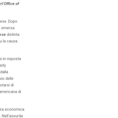
ll’
Office of
anese. Dopo
ti emersa
nese
distinta
fu la causa
i in risposta
ity.
dalla
vio delle
otarsi di
americana di
enza economica
. Nell’assurda