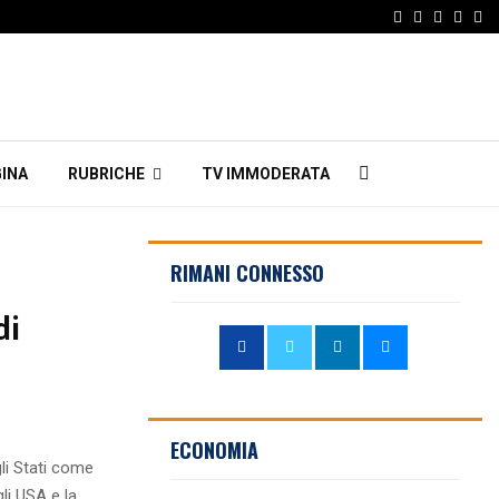
Facebook
Twitter
Instagr
Linke
Em
INA
RUBRICHE
TV IMMODERATA
RIMANI CONNESSO
di
ECONOMIA
gli Stati come
gli USA e la