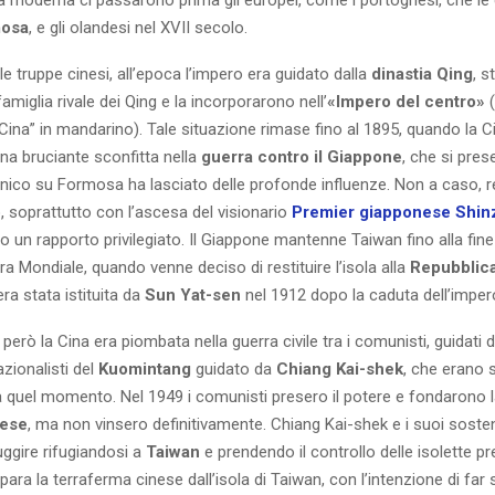
osa
, e gli olandesi nel XVII secolo.
le truppe cinesi, all’epoca l’impero era guidato dalla
dinastia Qing
, 
famiglia rivale dei Qing e la incorporarono nell’
«Impero del centro»
(
“Cina” in mandarino). Tale situazione rimase fino al 1895, quando la Ci
una bruciante sconfitta nella
guerra contro il Giappone
, che si pres
nico su Formosa ha lasciato delle profonde influenze. Non a caso,
, soprattutto con l’ascesa del visionario
Premier giapponese Shin
o un rapporto privilegiato. Il Giappone mantenne Taiwan fino alla fine
 Mondiale, quando venne deciso di restituire l’isola alla
Repubblica
ra stata istituita da
Sun Yat-sen
nel 1912 dopo la caduta dell’imper
però la Cina era piombata nella guerra civile tra i comunisti, guidati 
nazionalisti del
Kuomintang
guidato da
Chiang Kai-shek
, che erano s
a quel momento. Nel 1949 i comunisti presero il potere e fondarono 
nese
, ma non vinsero definitivamente. Chiang Kai-shek e i suoi sosteni
uggire rifugiandosi a
Taiwan
e prendendo il controllo delle isolette pr
para la terraferma cinese dall’isola di Taiwan, con l’intenzione di far 