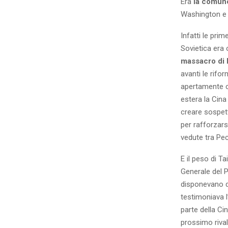
Era
la comune
Washington e 
Infatti le pri
Sovietica era 
massacro di
avanti le rifo
apertamente con
estera la Cina
creare sospett
per rafforzars
vedute tra Pe
E il peso di T
Generale del 
disponevano 
testimoniava l
parte della Cin
prossimo rival