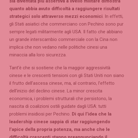
sia diventata più assertiva a livello militare dimostra
quanto abbia avuto difficoltà a raggiungere risultati
strategici solo attraverso mezzi economici
. In effetti,
gli Stati asiatici che commerciano con Pechino sono pur
sempre legati militarmente agli USA. Il fatto che abbiano
un grande interscambio commerciale con la Cina non
implica che non vedano nelle politiche cinesi una
minaccia alla loro sicurezza.
Tant’è che si sostiene che la maggior aggressività
cinese e le crescenti tensioni con gli Stati Uniti non siano
il frutto dell’ascesa cinese, ma, al contrario, l’effetto
dell’inizio del declino cinese. La minor crescita
economica, i problemi strutturali che persistono, la
nascita di coalizioni ostili guidate dagli USA: tutti
problemi insidiosi per Pechino.
Di qui l’idea che la
leadership cinese sappia di star raggiungendo
l’apice della propria potenza, ma anche che le
difficoltà crescenti stanno preannunciando il