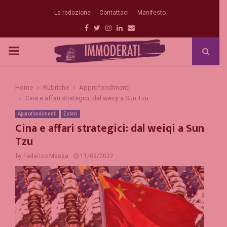
La redazione
Contattaci
Manifesto
Facebook
Twitter
Instagram
Linkedin
Email
PRIMARY
MENU
Home
Rubriche
Approfondimenti
Cina e affari strategici: dal weiqi a Sun Tzu
Approfondimenti
Esteri
Cina e affari strategici: dal weiqi a Sun
Tzu
by
Federico Massa
11/09/2022