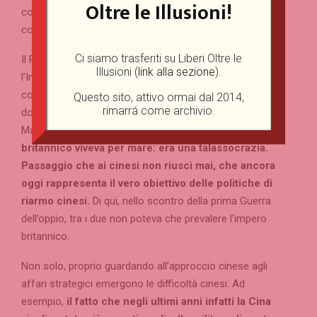
Oltre le Illusioni!
costruire navi e flotte sempre più avanzate per
controllare gli oceani e in ultima analisi il mondo.
Ci siamo trasferiti su Liberi Oltre le
Il Paese che lo fece meglio e in modo più compiuto fu
Illusioni (
link alla sezione
).
l’Inghilterra. Gli inglesi furono coloro che riuscirono a
completare il processo che ha portato l’essere umano a
Questo sito, attivo ormai dal 2014,
rimarrá come archivio.
dominare il mare, tema ben illustrato nel libro «Terra e
Mare» del filosofo tedesco
Carl Schmitt
.
L’impero
britannico viveva per mare: era una talassocrazia.
Passaggio che ai cinesi non riuscì mai, che ancora
oggi rappresenta il vero obiettivo delle politiche di
riarmo cinesi.
Di qui, nello scontro della prima Guerra
dell’oppio, tra i due non poteva che prevalere l’impero
britannico.
Non solo, proprio guardando all’approccio cinese agli
affari strategici emergono le difficoltà cinesi. Ad
esempio,
il fatto che negli ultimi anni infatti la Cina