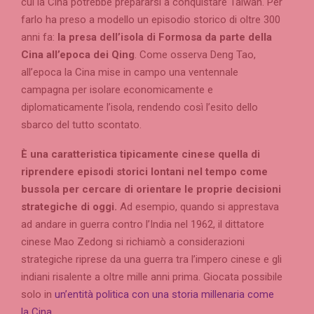
cui la Cina potrebbe prepararsi a conquistare Taiwan. Per
farlo ha preso a modello un episodio storico di oltre 300
anni fa:
la presa dell’isola di Formosa da parte della
Cina all’epoca dei Qing
. Come osserva Deng Tao,
all’epoca la Cina mise in campo una ventennale
campagna per isolare economicamente e
diplomaticamente l’isola, rendendo così l’esito dello
sbarco del tutto scontato.
È
una caratteristica tipicamente cinese quella di
riprendere episodi storici lontani nel tempo come
bussola per cercare di orientare le proprie decisioni
strategiche di oggi.
Ad esempio, quando si apprestava
ad andare in guerra contro l’India nel 1962, il dittatore
cinese Mao Zedong si richiamò a considerazioni
strategiche riprese da una guerra tra l’impero cinese e gli
indiani risalente a oltre mille anni prima. Giocata possibile
solo in
un’entità politica con una storia millenaria come
la Cina
.