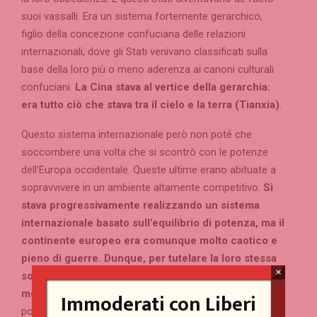
suoi vassalli. Era un sistema fortemente gerarchico,
figlio della concezione confuciana delle relazioni
internazionali, dove gli Stati venivano classificati sulla
base della loro più o meno aderenza ai canoni culturali
confuciani.
La Cina stava al vertice della gerarchia:
era tutto ciò che stava tra il cielo e la terra (Tianxia)
.
Questo sistema internazionale però non poté che
soccombere una volta che si scontrò con le potenze
dell’Europa occidentale. Queste ultime erano abituate a
sopravvivere in un ambiente altamente competitivo.
Si
stava progressivamente realizzando un sistema
internazionale basato sull’equilibrio di potenza, ma il
continente europeo era comunque molto caotico e
pieno di guerre. Dunque, per tutelare la loro stessa
×
sopravvivenza, gli Stati europei dovettero innovare il
modo in cui si concentrava la potenza.
Di qui alcuni
Immoderati con Liberi
popoli presero la via del mare, riuscendo nei secoli a