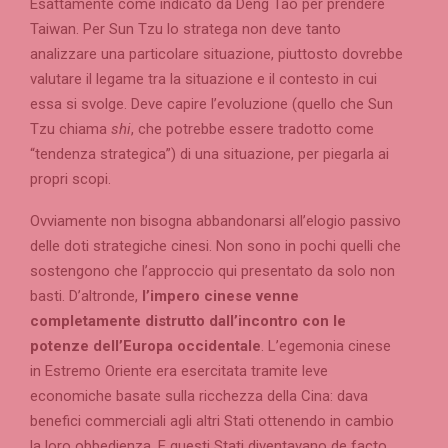
Esattamente come indicato da Deng Tao per prendere
Taiwan. Per Sun Tzu lo stratega non deve tanto
analizzare una particolare situazione, piuttosto dovrebbe
valutare il legame tra la situazione e il contesto in cui
essa si svolge. Deve capire l’evoluzione (quello che Sun
Tzu chiama
shi
, che potrebbe essere tradotto come
“tendenza strategica”) di una situazione, per piegarla ai
propri scopi.
Ovviamente non bisogna abbandonarsi all’elogio passivo
delle doti strategiche cinesi. Non sono in pochi quelli che
sostengono che l’approccio qui presentato da solo non
basti. D’altronde,
l’impero cinese venne
completamente distrutto dall’incontro con le
potenze dell’Europa occidentale
. L’egemonia cinese
in Estremo Oriente era esercitata tramite leve
economiche basate sulla ricchezza della Cina: dava
benefici commerciali agli altri Stati ottenendo in cambio
la loro obbedienza. E questi Stati diventavano de facto