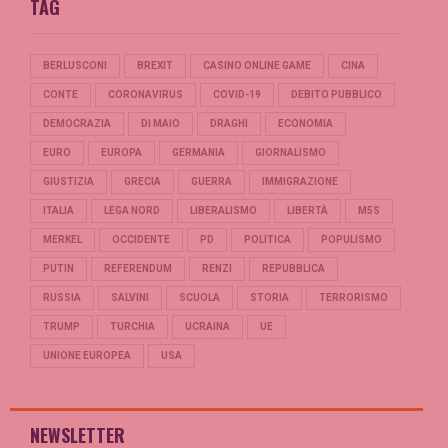
TAG
BERLUSCONI
BREXIT
CASINO ONLINE GAME
CINA
CONTE
CORONAVIRUS
COVID-19
DEBITO PUBBLICO
DEMOCRAZIA
DI MAIO
DRAGHI
ECONOMIA
EURO
EUROPA
GERMANIA
GIORNALISMO
GIUSTIZIA
GRECIA
GUERRA
IMMIGRAZIONE
ITALIA
LEGA NORD
LIBERALISMO
LIBERTÀ
M5S
MERKEL
OCCIDENTE
PD
POLITICA
POPULISMO
PUTIN
REFERENDUM
RENZI
REPUBBLICA
RUSSIA
SALVINI
SCUOLA
STORIA
TERRORISMO
TRUMP
TURCHIA
UCRAINA
UE
UNIONE EUROPEA
USA
NEWSLETTER