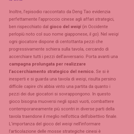
Inoltre, l’episodio raccontato da Deng Tao evidenzia
perfettamente l’approccio cinese agli affari strategici,
ben rispecchiato dal
gioco del
weiqi
(in Occidente
perlopiù noto col suo nome giapponese, il
go
). Nel
weiqi
ogni giocatore dispone di centottanta pezzi che
progressivamente schiera sulla tavola, cercando di
accerchiare tutti i pezzi dell’avversario. Porta avanti una
campagna prolungata per realizzare
l’accerchiamento strategico del nemico.
Se si è
inesperti e si guarda una tavola di
weiqi
, risulta persino
difficile capire chi abbia vinto una partita da quanto i
pezzi dei due giocatori si sovrappongono. In questo
gioco bisogna muoversi negli spazi vuoti, combattere
contemporaneamente più scontri in diverse parti della
tavola traendone il meglio nell’ottica dell’obiettivo finale.
L’importanza del gioco del
weiqi
nell’informare
l’articolazione delle mosse strategiche cinesi è