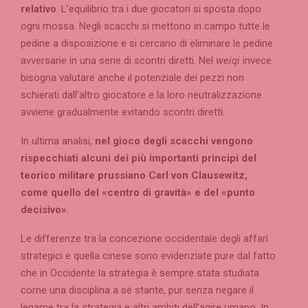
relativo
. L’equilibrio tra i due giocatori si sposta dopo
ogni mossa. Negli scacchi si mettono in campo tutte le
pedine a disposizione e si cercano di eliminare le pedine
avversarie in una serie di scontri diretti. Nel
weiqi
invece
bisogna valutare anche il potenziale dei pezzi non
schierati dall’altro giocatore e la loro neutralizzazione
avviene gradualmente evitando scontri diretti.
In ultima analisi,
nel gioco degli scacchi vengono
rispecchiati alcuni dei più importanti principi del
teorico militare prussiano Carl von Clausewitz,
come quello del «centro di gravità» e del «punto
decisivo»
.
Le differenze tra la concezione occidentale degli affari
strategici e quella cinese sono evidenziate pure dal fatto
che in Occidente la strategia è sempre stata studiata
come una disciplina a sé stante, pur senza negare il
legame tra la strategia e altri ambiti dell’agire umano. In