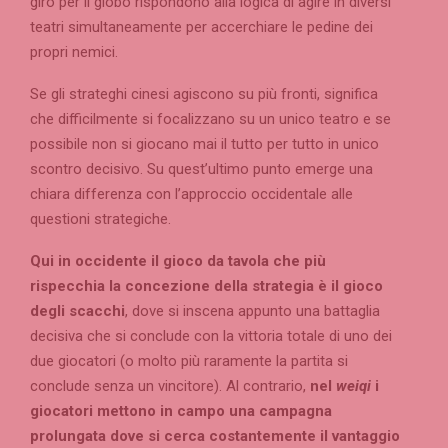
giro per il globo rispondono alla logica di agire in diversi
teatri simultaneamente per accerchiare le pedine dei
propri nemici.
Se gli strateghi cinesi agiscono su più fronti, significa
che difficilmente si focalizzano su un unico teatro e se
possibile non si giocano mai il tutto per tutto in unico
scontro decisivo. Su quest’ultimo punto emerge una
chiara differenza con l’approccio occidentale alle
questioni strategiche.
Qui
in occidente il gioco da tavola che più
rispecchia la concezione della strategia è il gioco
degli scacchi
, dove si inscena appunto una battaglia
decisiva che si conclude con la vittoria totale di uno dei
due giocatori (o molto più raramente la partita si
conclude senza un vincitore). Al contrario,
nel
weiqi
i
giocatori mettono in campo una campagna
prolungata dove si cerca costantemente il vantaggio