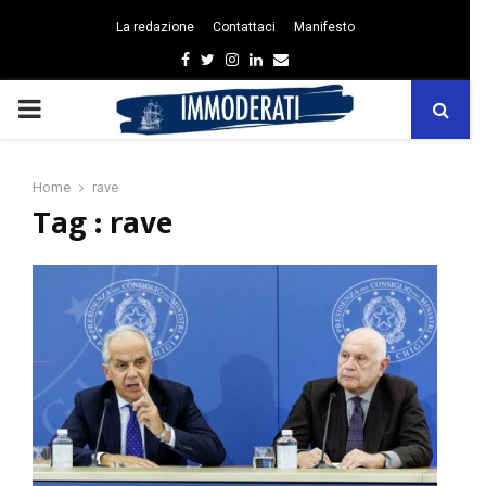
La redazione
Contattaci
Manifesto
Facebook
Twitter
Instagram
Linkedin
Email
PRIMARY
MENU
Home
rave
Tag : rave