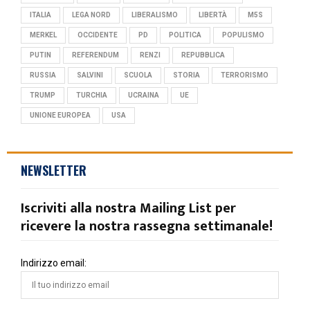
ITALIA
LEGA NORD
LIBERALISMO
LIBERTÀ
M5S
MERKEL
OCCIDENTE
PD
POLITICA
POPULISMO
PUTIN
REFERENDUM
RENZI
REPUBBLICA
RUSSIA
SALVINI
SCUOLA
STORIA
TERRORISMO
TRUMP
TURCHIA
UCRAINA
UE
UNIONE EUROPEA
USA
NEWSLETTER
Iscriviti alla nostra Mailing List per
ricevere la nostra rassegna settimanale!
Indirizzo email: