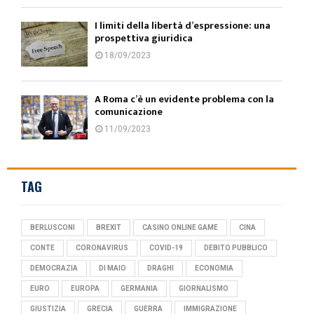
I limiti della libertà d’espressione: una
prospettiva giuridica
18/09/2023
A Roma c’è un evidente problema con la
comunicazione
11/09/2023
TAG
BERLUSCONI
BREXIT
CASINO ONLINE GAME
CINA
CONTE
CORONAVIRUS
COVID-19
DEBITO PUBBLICO
DEMOCRAZIA
DI MAIO
DRAGHI
ECONOMIA
EURO
EUROPA
GERMANIA
GIORNALISMO
GIUSTIZIA
GRECIA
GUERRA
IMMIGRAZIONE