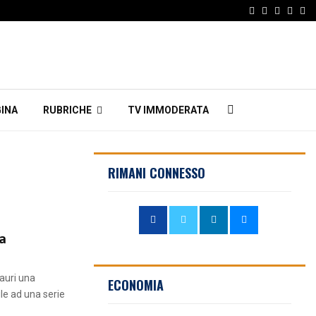
Facebook
Twitter
Instagr
Linke
Em
INA
RUBRICHE
TV IMMODERATA
RIMANI CONNESSO
a
tauri una
ECONOMIA
le ad una serie