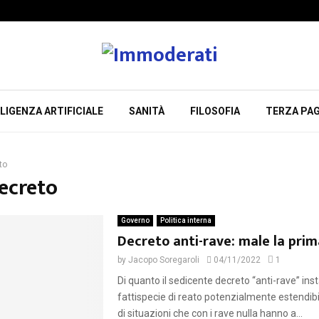
LIGENZA ARTIFICIALE
SANITÀ
FILOSOFIA
TERZA PAG
to
Decreto
Governo
Politica interna
Decreto anti-rave: male la prim
by
Jacopo Soregaroli
04/11/2022
1
Di quanto il sedicente decreto “anti-rave” ins
fattispecie di reato potenzialmente estendibi
di situazioni che con i rave nulla hanno a...