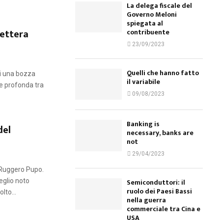
La delega fiscale del
Governo Meloni
spiegata al
lettera
contribuente
23/09/2023
Quelli che hanno fatto
di una bozza
il variabile
ne profonda tra
09/08/2023
Banking is
del
necessary, banks are
not
29/04/2023
 Ruggero Pupo.
eglio noto
Semiconduttori: il
ruolo dei Paesi Bassi
lto...
nella guerra
commerciale tra Cina e
USA