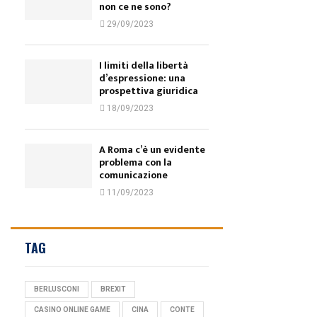
non ce ne sono?
29/09/2023
I limiti della libertà
d’espressione: una
prospettiva giuridica
18/09/2023
A Roma c’è un evidente
problema con la
comunicazione
11/09/2023
TAG
BERLUSCONI
BREXIT
CASINO ONLINE GAME
CINA
CONTE