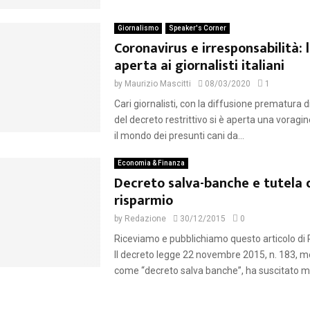
Giornalismo
Speaker's Corner
Coronavirus e irresponsabilità: 
aperta ai giornalisti italiani
by
Maurizio Mascitti
08/03/2020
1
Cari giornalisti, con la diffusione prematura 
del decreto restrittivo si è aperta una voragi
il mondo dei presunti cani da...
Economia & Finanza
Decreto salva-banche e tutela 
risparmio
by
Redazione
30/12/2015
0
Riceviamo e pubblichiamo questo articolo di
Il decreto legge 22 novembre 2015, n. 183, m
come “decreto salva banche”, ha suscitato mo