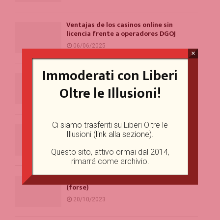
Ventajas de los casinos online sin
licencia frente a operadores DGOJ
06/06/2025
×
Immoderati con Liberi
Example Post for WordPress
Oltre le Illusioni!
13/04/2025
Ci siamo trasferiti su Liberi Oltre le
Example Post for WordPress
Illusioni (
link alla sezione
).
15/03/2025
Questo sito, attivo ormai dal 2014,
rimarrá come archivio.
Un problema per la parità di genere
(forse)
20/10/2023