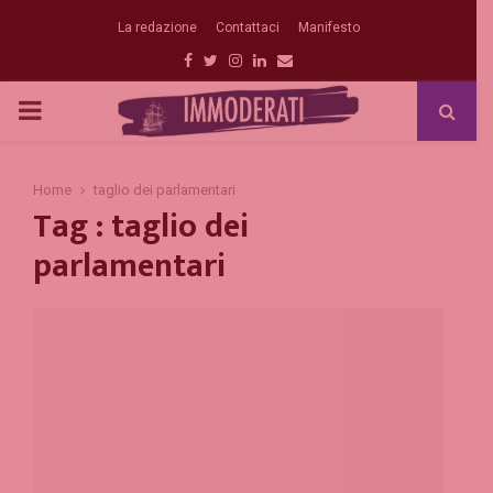
La redazione
Contattaci
Manifesto
Facebook
Twitter
Instagram
Linkedin
Email
PRIMARY
MENU
Home
taglio dei parlamentari
Tag : taglio dei
parlamentari