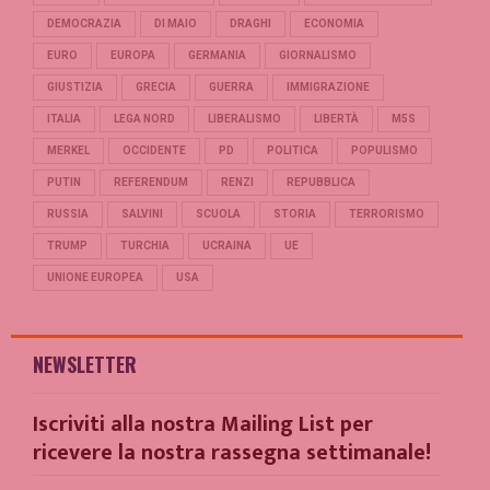
DEMOCRAZIA
DI MAIO
DRAGHI
ECONOMIA
EURO
EUROPA
GERMANIA
GIORNALISMO
GIUSTIZIA
GRECIA
GUERRA
IMMIGRAZIONE
ITALIA
LEGA NORD
LIBERALISMO
LIBERTÀ
M5S
MERKEL
OCCIDENTE
PD
POLITICA
POPULISMO
PUTIN
REFERENDUM
RENZI
REPUBBLICA
RUSSIA
SALVINI
SCUOLA
STORIA
TERRORISMO
TRUMP
TURCHIA
UCRAINA
UE
UNIONE EUROPEA
USA
NEWSLETTER
Iscriviti alla nostra Mailing List per
ricevere la nostra rassegna settimanale!