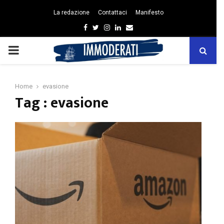
La redazione
Contattaci
Manifesto
Facebook
Twitter
Instagram
Linkedin
Email
PRIMARY
MENU
Home
evasione
Tag : evasione