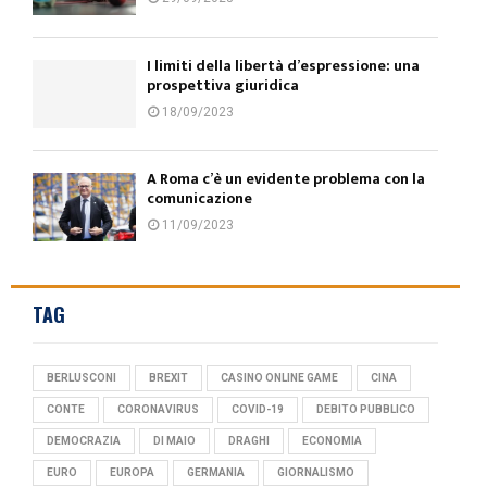
I limiti della libertà d’espressione: una
prospettiva giuridica
18/09/2023
A Roma c’è un evidente problema con la
comunicazione
11/09/2023
TAG
BERLUSCONI
BREXIT
CASINO ONLINE GAME
CINA
CONTE
CORONAVIRUS
COVID-19
DEBITO PUBBLICO
DEMOCRAZIA
DI MAIO
DRAGHI
ECONOMIA
EURO
EUROPA
GERMANIA
GIORNALISMO