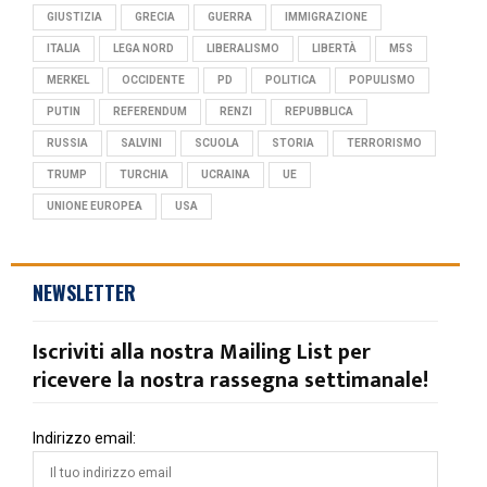
GIUSTIZIA
GRECIA
GUERRA
IMMIGRAZIONE
ITALIA
LEGA NORD
LIBERALISMO
LIBERTÀ
M5S
MERKEL
OCCIDENTE
PD
POLITICA
POPULISMO
PUTIN
REFERENDUM
RENZI
REPUBBLICA
RUSSIA
SALVINI
SCUOLA
STORIA
TERRORISMO
TRUMP
TURCHIA
UCRAINA
UE
UNIONE EUROPEA
USA
NEWSLETTER
Iscriviti alla nostra Mailing List per
ricevere la nostra rassegna settimanale!
Indirizzo email: