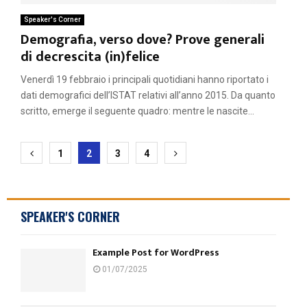
Speaker's Corner
Demografia, verso dove? Prove generali
di decrescita (in)felice
Venerdì 19 febbraio i principali quotidiani hanno riportato i
dati demografici dell’ISTAT relativi all’anno 2015. Da quanto
scritto, emerge il seguente quadro: mentre le nascite...
Paginazione
1
2
3
4
degli
articoli
SPEAKER'S CORNER
Example Post for WordPress
01/07/2025