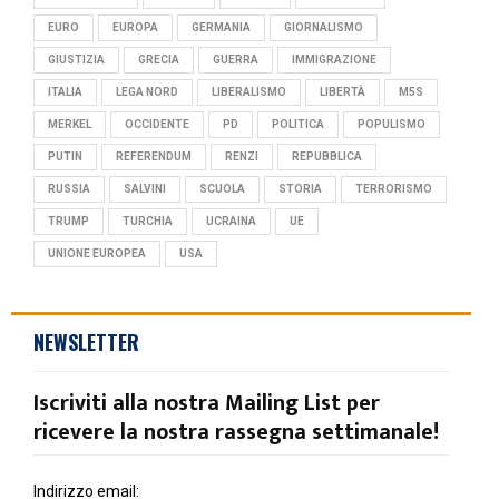
EURO
EUROPA
GERMANIA
GIORNALISMO
GIUSTIZIA
GRECIA
GUERRA
IMMIGRAZIONE
ITALIA
LEGA NORD
LIBERALISMO
LIBERTÀ
M5S
MERKEL
OCCIDENTE
PD
POLITICA
POPULISMO
PUTIN
REFERENDUM
RENZI
REPUBBLICA
RUSSIA
SALVINI
SCUOLA
STORIA
TERRORISMO
TRUMP
TURCHIA
UCRAINA
UE
UNIONE EUROPEA
USA
NEWSLETTER
Iscriviti alla nostra Mailing List per
ricevere la nostra rassegna settimanale!
Indirizzo email: