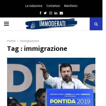
La redazione
Contattaci
Manifesto
Facebook
Twitter
Instagram
Linkedin
Email
PRIMARY
MENU
Home
immigrazione
Tag : immigrazione