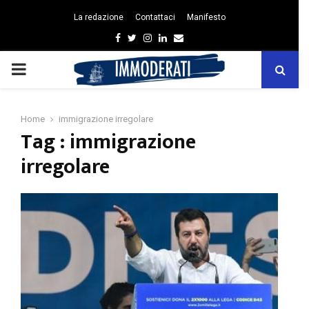
La redazione
Contattaci
Manifesto
Facebook
Twitter
Instagram
Linkedin
Email
PRIMARY
MENU
Home
immigrazione irregolare
Tag : immigrazione
irregolare