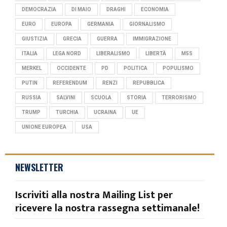
DEMOCRAZIA
DI MAIO
DRAGHI
ECONOMIA
EURO
EUROPA
GERMANIA
GIORNALISMO
GIUSTIZIA
GRECIA
GUERRA
IMMIGRAZIONE
ITALIA
LEGA NORD
LIBERALISMO
LIBERTÀ
M5S
MERKEL
OCCIDENTE
PD
POLITICA
POPULISMO
PUTIN
REFERENDUM
RENZI
REPUBBLICA
RUSSIA
SALVINI
SCUOLA
STORIA
TERRORISMO
TRUMP
TURCHIA
UCRAINA
UE
UNIONE EUROPEA
USA
NEWSLETTER
Iscriviti alla nostra Mailing List per
ricevere la nostra rassegna settimanale!