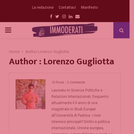
La redazione
Contattaci
Manifesto
Facebook
Twitter
Instagram
Linkedin
Email
PRIMARY
MENU
Home
Author
Lorenzo Gugliotta
Author :
Lorenzo Gugliotta
10 Posts
-
2 Comments
Laureato in Scienze Politiche e
Relazioni Internazionali, frequento
attualmente il II anno di una
magistrale in Studi Europei
all'Università di Padova. I miei
interessi principali? Diritto e politica
internazionale, Unione europea,