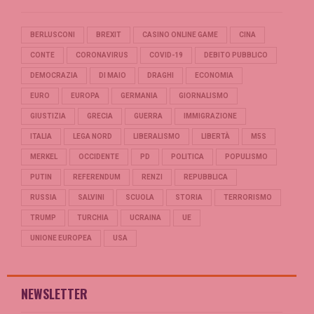
BERLUSCONI
BREXIT
CASINO ONLINE GAME
CINA
CONTE
CORONAVIRUS
COVID-19
DEBITO PUBBLICO
DEMOCRAZIA
DI MAIO
DRAGHI
ECONOMIA
EURO
EUROPA
GERMANIA
GIORNALISMO
GIUSTIZIA
GRECIA
GUERRA
IMMIGRAZIONE
ITALIA
LEGA NORD
LIBERALISMO
LIBERTÀ
M5S
MERKEL
OCCIDENTE
PD
POLITICA
POPULISMO
PUTIN
REFERENDUM
RENZI
REPUBBLICA
RUSSIA
SALVINI
SCUOLA
STORIA
TERRORISMO
TRUMP
TURCHIA
UCRAINA
UE
UNIONE EUROPEA
USA
NEWSLETTER