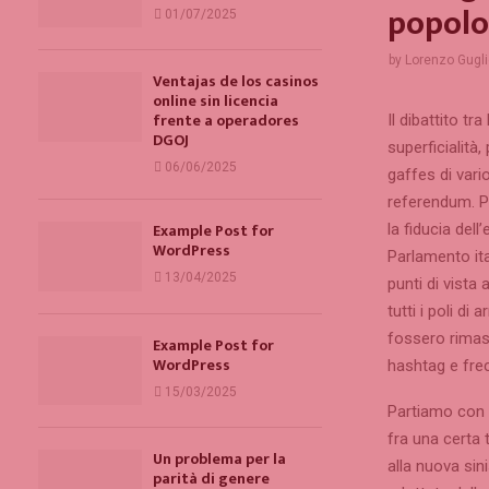
popolo
01/07/2025
by
Lorenzo Gugli
Ventajas de los casinos
online sin licencia
frente a operadores
Il dibattito t
DGOJ
superficialità,
06/06/2025
gaffes di vario
referendum. Pa
Example Post for
la fiducia dell
WordPress
Parlamento ita
13/04/2025
punti di vista
tutti i poli di
fossero rimasti
Example Post for
WordPress
hashtag e frec
15/03/2025
Partiamo con 
fra una certa 
Un problema per la
alla nuova sin
parità di genere