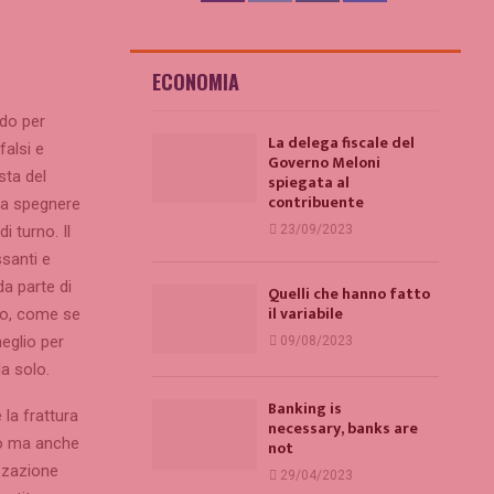
ECONOMIA
ndo per
La delega fiscale del
falsi e
Governo Meloni
sta del
spiegata al
contribuente
a a spegnere
i turno. Il
23/09/2023
ssanti e
da parte di
Quelli che hanno fatto
il variabile
odo, come se
meglio per
09/08/2023
a solo.
Banking is
la frattura
necessary, banks are
ro ma anche
not
izzazione
29/04/2023