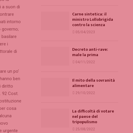
i a suon di
Carne sintetica: il
contrare
ministro Lollobrigida
nati intorno
contro la scienza
o governo;
05/04/2023
 basilare
ere i
Decreto anti-rave:
torale di
male la prima
04/11/2022
tare un po’
e hanno ben
Il mito della sovranità
alimentare
diritto
. 92 Cost.
29/10/2022
Costituzione
per cosa
La difficoltà di votare
alcuna
nel paese del
tripopulismo
nuovo
25/08/2022
be urgente