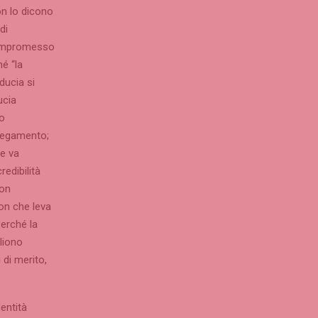
on lo dicono
di
 compromesso
hé “la
ducia si
ucia
to
piegamento;
se va
edibilità
non
con che leva
Perché la
liono
 di merito,
dentità