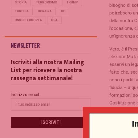
STORIA
TERRORISMO
TRUMP
bisogno di sot
TURCHIA
UCRAINA
UE
potrebbero anc
della nostra C
UNIONE EUROPEA
USA
l’occasione, c
un’ignoranza c
NEWSLETTER
Vero, è il Pre
elezioni. Ma 
Iscriviti alla nostra Mailing
esservi un leg
List per ricevere la nostra
fatto che, se
rassegna settimanale!
sono i partiti
fiducia – a qu
Indirizzo email:
formazioni soc
Costituzione b
chiari fin dall
dell’esecutiv
I
nascondere die
tra palazzo e