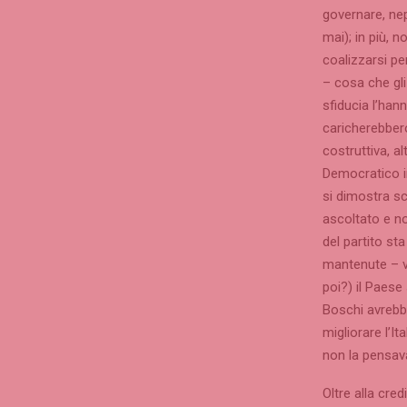
governare, ne
mai); in più, 
coalizzarsi pe
– cosa che gli
sfiducia l’han
caricherebber
costruttiva, a
Democratico in
si dimostra sc
ascoltato e no
del partito st
mantenute – ve
poi?) il Paese
Boschi avrebbe
migliorare l’It
non la pensav
Oltre alla credi