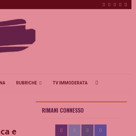
Facebook
Twitter
Instagram
Linkedi
Emai
INA
RUBRICHE
TV IMMODERATA
RIMANI CONNESSO
ica e