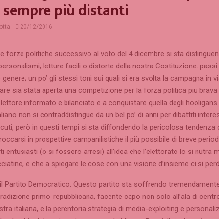
 sempre più distanti
otta
20/12/2016
ra le forze politiche successivo al voto del 4 dicembre si sta distingue
 personalismi, letture facili o distorte della nostra Costituzione, passi 
 genere; un po’ gli stessi toni sui quali si era svolta la campagna in vi
re sia stata aperta una competizione per la forza politica più brav
’elettore informato e bilanciato e a conquistare quella degli hooligans d
liano non si contraddistingue da un bel po’ di anni per dibattiti intere
 acuti, però in questi tempi si sta diffondendo la pericolosa tendenza 
 arroccarsi in prospettive campanilistiche il più possibile di breve peri
 entusiasti (o si fossero arresi) all’idea che l’elettorato lo si nutra 
ciatine, e che a spiegare le cose con una visione d’insieme ci si perd
il Partito Democratico. Questo partito sta soffrendo tremendamente 
tradizione primo-repubblicana, facente capo non solo all’ala di cent
istra italiana, e la perentoria strategia di media-exploiting e personal