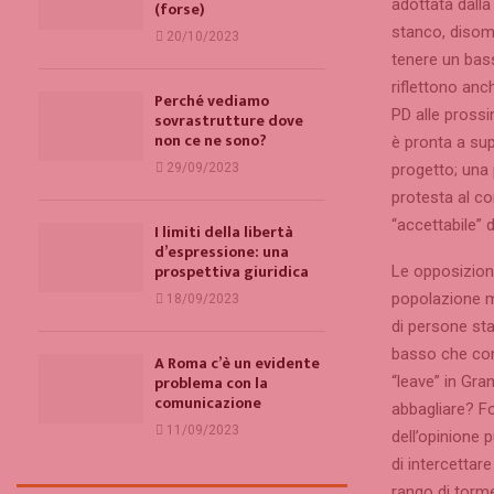
adottata dalla
(forse)
stanco, disomo
20/10/2023
tenere un bass
riflettono anc
Perché vediamo
PD alle prossi
sovrastrutture dove
non ce ne sono?
è pronta a su
progetto; una
29/09/2023
protesta al co
“accettabile” 
I limiti della libertà
d’espressione: una
prospettiva giuridica
Le opposizioni
popolazione m
18/09/2023
di persone sta
basso che con
A Roma c’è un evidente
problema con la
“leave” in Gra
comunicazione
abbagliare? F
11/09/2023
dell’opinione 
di intercettar
rango di torme