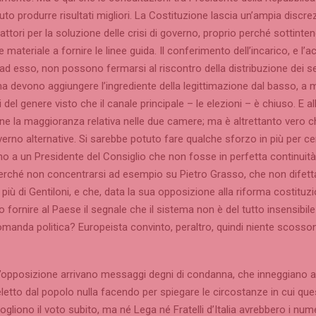
to produrre risultati migliori. La Costituzione lascia un’ampia discrez
attori per la soluzione delle crisi di governo, proprio perché sottinte
 materiale a fornire le linee guida. Il conferimento dell’incarico, e l’
o ad esso, non possono fermarsi al riscontro della distribuzione dei se
a devono aggiungere l’ingrediente della legittimazione dal basso, a 
 del genere visto che il canale principale – le elezioni – è chiuso. E al
ene la maggioranza relativa nelle due camere; ma è altrettanto vero c
erno alternative. Si sarebbe potuto fare qualche sforzo in più per c
o a un Presidente del Consiglio che non fosse in perfetta continuità 
erché non concentrarsi ad esempio su Pietro Grasso, che non difetta
 più di Gentiloni, e che, data la sua opposizione alla riforma costituzi
 fornire al Paese il segnale che il sistema non è del tutto insensibile 
domanda politica? Europeista convinto, peraltro, quindi niente scosson
’opposizione arrivano messaggi degni di condanna, che inneggiano a
etto dal popolo nulla facendo per spiegare le circostanze in cui qu
 vogliono il voto subito, ma né Lega né Fratelli d’Italia avrebbero i num