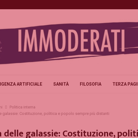
IGENZA ARTIFICIALE
SANITÀ
FILOSOFIA
TERZA PAG
ni
Politica interna
e galassie: Costituzione, politica e popolo sempre più distanti
 delle galassie: Costituzione, polit