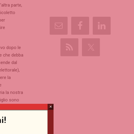
altra parte,
icoletto
per
ire
ivo dopo le
de che debba
cende dal
ettorale),
ere la
e
ria la nostra
iglio sono
×
i può
i!
e traballante