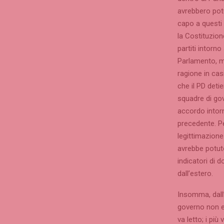
avrebbero potu
capo a questi 
la Costituzione
partiti intorn
Parlamento, m
ragione in casi
che il PD deti
squadre di gov
accordo intorn
precedente. P
legittimazione
avrebbe potuto
indicatori di 
dall’estero.
Insomma, dall
governo non el
va letto; i più