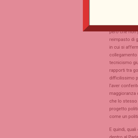
Bisogna intend
Renzi si sareb
una legge elett
però che non p
reimpasto di g
in cui si affe
collegamento t
tecnicismo giu
rapporti tra g
difficilissimo
l’aver conferi
maggioranza d
che lo stesso 
progetto polit
come un politi
E quindi, qual
dentro al Parl