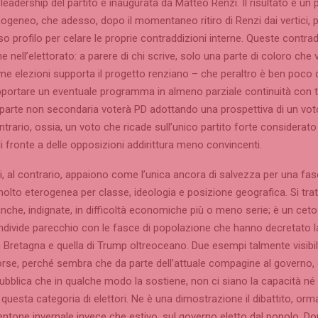
 leadership del partito e inaugurata da Matteo Renzi. Il risultato è un p
geneo, che adesso, dopo il momentaneo ritiro di Renzi dai vertici, 
o profilo per celare le proprie contraddizioni interne. Queste contrad
he nell’elettorato: a parere di chi scrive, solo una parte di coloro che
me elezioni supporta il progetto renziano – che peraltro è ben poco d
pportare un eventuale programma in almeno parziale continuità con t
 parte non secondaria voterà PD adottando una prospettiva di un vot
ntrario, ossia, un voto che ricade sull’unico partito forte considerato
di fronte a delle opposizioni addirittura meno convincenti.
, al contrario, appaiono come l’unica ancora di salvezza per una fas
olto eterogenea per classe, ideologia e posizione geografica. Si tra
nche, indignate, in difficoltà economiche più o meno serie; è un cet
divide parecchio con le fasce di popolazione che hanno decretato la 
n Bretagna e quella di Trump oltreoceano. Due esempi talmente visibil
orse, perché sembra che da parte dell’attuale compagine al governo,
pubblica che in qualche modo la sostiene, non ci siano la capacità né 
e questa categoria di elettori. Ne è una dimostrazione il dibattito, orm
ntone invernale invece che estivo, sul governo eletto dal popolo. Do