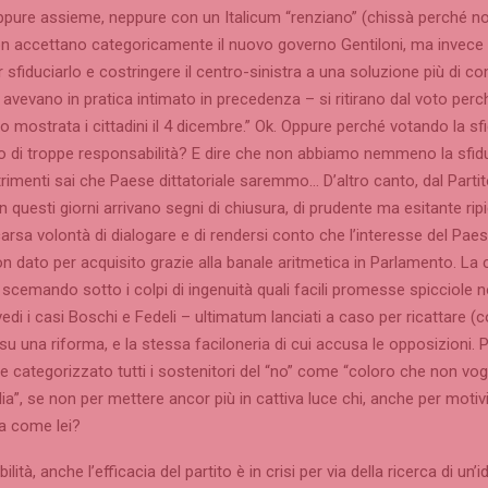
ppure assieme, neppure con un Italicum “renziano” (chissà perché n
non accettano categoricamente il nuovo governo Gentiloni, ma invece 
r sfiduciarlo e costringere il centro-sinistra a una soluzione più di
 avevano in pratica intimato in precedenza – si ritirano dal voto perc
no mostrata i cittadini il 4 dicembre.” Ok. Oppure perché votando la sfi
o di troppe responsabilità? E dire che non abbiamo nemmeno la sfid
ltrimenti sai che Paese dittatoriale saremmo… D’altro canto, dal Parti
 questi giorni arrivano segni di chiusura, di prudente ma esitante ri
arsa volontà di dialogare e di rendersi conto che l’interesse del Pae
n dato per acquisito grazie alla banale aritmetica in Parlamento. La cr
a scemando sotto i colpi di ingenuità quali facili promesse spicciole 
di i casi Boschi e Fedeli – ultimatum lanciati a caso per ricattare (
 su una riforma, e la stessa faciloneria di cui accusa le opposizioni. 
 categorizzato tutti i sostenitori del “no” come “coloro che non vog
alia”, se non per mettere ancor più in cattiva luce chi, anche per motivi
a come lei?
bilità, anche l’efficacia del partito è in crisi per via della ricerca di un’i