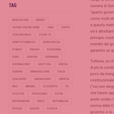
TAG
nomina di Gent
“quarto govern
come molti ele
BERLUSCONI
BREXIT
a questo inatt
CASINO ONLINE GAME
CINA
CONTE
ed è altrettan
CORONAVIRUS
COVID-19
principio cost
DEBITO PUBBLICO
DEMOCRAZIA
membri del gov
garantire un g
DI MAIO
DRAGHI
ECONOMIA
EURO
EUROPA
GERMANIA
Tuttavia, se c
GIORNALISMO
GIUSTIZIA
GRECIA
di più la cond
GUERRA
IMMIGRAZIONE
ITALIA
poco da insegn
LEGA NORD
LIBERALISMO
LIBERTÀ
costituzionale
(“voi non eleg
M5S
MERKEL
OCCIDENTE
PD
che hanno app
POLITICA
POPULISMO
PUTIN
avete votato n
REFERENDUM
RENZI
REPUBBLICA
norma della Co
RUSSIA
SALVINI
SCUOLA
governo; e sì,