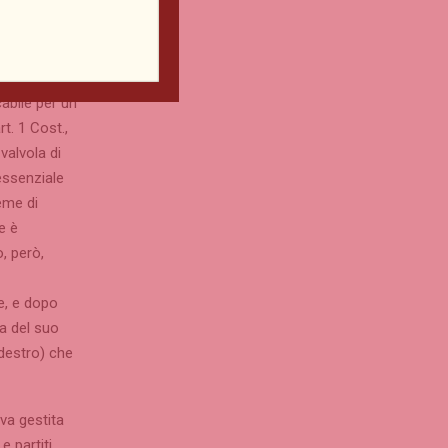
issioni di
e per via di
e. Va detto
cabile per un
t. 1 Cost.,
valvola di
essenziale
ieme di
e è
, però,
e, e dopo
a del suo
ldestro) che
 va gestita
e partiti