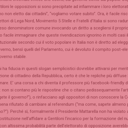
iloni le opposizioni si sono precipitate ad infiammare i loro elettorat
o non eletto dai cittadini”, “vogliamo votare subito”. Ora, è facile ris
ttori di Lega Nord, Movimento 5 Stelle e Fratelli d’Italia si sono radu
eso denominatore comune invocando un diritto a scegliersi il propri
to facile immaginare che queste rivendicazioni ignorino in molti casi il
ituzionale secondo cui il voto popolare in Italia non è diretto ad elegg
erno, bensì quelli del Parlamento, cui è devoluto il compito post-elet
overno stabile.
hi ha fiducia in questi slogan semplicistici dovrebbe attivarsi per meri
izione di cittadino della Repubblica, certo è che le repliche più diffus
are. E’ una corsa a chi diventa il professore più facebook-friendly di 
: non si contano più le rispostine che o citano pedissequamente l’art
gete il governo!”), o rinfacciano agli oppositori di non conoscere la 
ena rifiutato di cambiare al referendum (“ma come, sapete almeno 
o?”). Perché sì, formalmente il Presidente Mattarella non ha violato 
stituzione nell’affidare a Gentiloni l’incarico per la formazione del 
 con altissima probabilità parte dell’elettorato di opposizione avereb