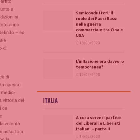
artito
punta a
Semiconduttori: il
dizioni si
ruolo dei Paesi Bassi
nella guerra
 voteranno
commerciale tra Cina e
efinito – ed
USA
ale
18/03/2023
o di
L’inflazione era davvero
temporanea?
12/02/2023
ca di
tta spesso
o medio-
ITALIA
vittoria del
i da
 e
A cosa serve il partito
del Liberali e Liberisti
la volontà
Italiani – parte II
ai assurto a
14/05/2023
po la