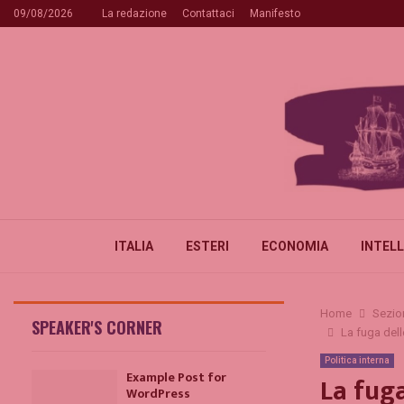
09/08/2026
La redazione
Contattaci
Manifesto
ITALIA
ESTERI
ECONOMIA
INTELL
Home
Sezio
SPEAKER'S CORNER
La fuga dell
Politica interna
Example Post for
La fuga
WordPress