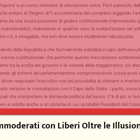
toporsi a un corso intensivo di educazione civica. Però parecchi, dall’
he evitare di (fingere di?) accontentarsi del compitino leggendo l’art
arta da una sicura posizione di giudice costituzionale improvvisato (
i mancherebbe), malcelando in qualche caso la soddisfazione nel zitt
he c’è, è innegabile, ma non deve essere inutilmente ridicolizzata.
sidente della Repubblica che formalmente individua il capo dell’esecut
la norma costituzionale che permette questo meccanismo sottinten
ame tra la scelta del governo e la volontà della maggioranza: ciò dis
condo gli schemi del parlamentarismo compromissiorio (ossia post-el
 a dover negoziare l’esecutivo con più possibilità di ottenere e manten
esto servono le consultazioni con il Capo dello Stato. I partiti, ossia l
iali che interpretano la domanda politica dal basso. C’è di più: in teo
en si adatta anche a un sistema in cui i probabili Presidenti del Cons
’inizio all’elettorato, cioè a un sistema in cui la legittimazione politica
o è meno mediata dal Parlamento. Appare chiaro dunque che non ci s
mmoderati con Liberi Oltre le Illusion
tro la forma per voltare la faccia alla realtà, che presenta un legam
 consenso popolare.