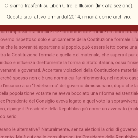
Ci siamo trasferiti su Liberi Oltre le Illusioni (
link alla sezione
).
ersi: chi scrive non afferma che dopo l’esito del referendum e le dim
be dovuto ricorrere ad elezioni anticipate. Ciò sarebbe stato infattibil
Questo sito, attivo ormai dal 2014, rimarrá come archivio.
orale, il c.d. Italicum, attualmente al vaglio della Corte costituzional
uò l’impossibilità di indire elezioni immediate fornire un alibi inattac
overno rispettoso solo e unicamente della Costituzione formale. L’ar
rma che la sovranità appartiene al popolo, può essere letto come una 
ra la Costituzione formale e quella c.d. materiale, che supera il pur 
ridico e influenza direttamente la forma di Stato italiana, ossia l’ins
overnanti e governati. Accertare violazioni della Costituzione material
 perché spesso non c’è una norma cui far riferimento; nel nostro caso
to l’incarico a un “fedelissimo” del governo dimissionario, dopo che la
ella popolazione votante ne aveva bocciato una riforma esistenzial
ex Presidente del Consiglio aveva legato a quel voto la sopravvivenz
ico, dipinge il Presidente della Repubblica più come un avvocato (ma
co serio.
i erano le alternative? Naturalmente, senza elezioni la crisi di governo
amento. Ma è qui che le consultazioni tra Presidente della Repubblica 