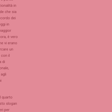
ionalità in
nde che sia
accordo dei
ggi in
maggior
lora, è vero
he vi erano
ercare un
con il
 di
onale,
agli
i
l quarto
esto slogan
eri per